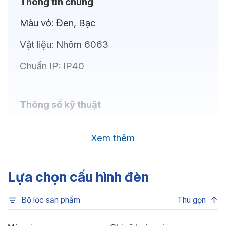
Thông tin chung
Màu vỏ:
Đen, Bạc
Vật liệu:
Nhôm 6063
Chuẩn IP:
IP40
Thông số kỹ thuật
Bóng LED:
LUMILEDS (USA)
Xem thêm
Nhiệt độ màu:
6500K, 4000K, 3000K
Chỉ số hoàn màu:
CRI 80
Lựa chọn cấu hình đèn
Quang thông:
4200lm(C), 4200lm(N),
Bộ lọc sản phẩm
Thu gọn
4090lm(W)