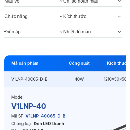
Góc chiếu:
105º
Màu vỏ
Chỉ số hoàn màu
Chức năng
Kích thước
Thông số Điện & Lắp đặt
Điện áp
Nhiệt độ màu
Công suất:
40W
Kiểu lắp đặt:
Lắp treo
Điều hướng:
Cố định
Mã sản phẩm
Công suất
Kích thước
Kích thước
1210x50x50mm
V1LNP-40C65-D-B
40W
1210x50x50
Điện áp:
DC24V
Model
V1LNP-40
Độ bền & tùy chọn mở rộng
Mã SP:
V1LNP-40C65-D-B
Tuổi thọ:
>30000h
Chủng loại:
Đèn LED thanh