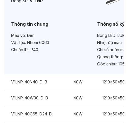
Dòng SP:
V1LNP
Bảo hành:
3 năm
Chức năng:
DC24V
Thông tin chung
Thông số kỹ 
Màu vỏ:
Đen
Bóng LED:
LUMIL
Vật liệu:
Nhôm 6063
Nhiệt độ màu:
6
Chuẩn IP:
IP40
Chỉ số hoàn màu
Quang thông:
42
Góc chiếu:
105º
V1LNP-40N40-D-B
40W
1210x50x50
V1LNP-40W30-D-B
40W
1210x50x50
V1LNP-40C65-D24-B
40W
1210x50x50