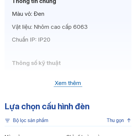
Thông tin chung
Màu vỏ:
Đen
Vật liệu:
Nhôm cao cấp 6063
Chuẩn IP:
IP20
Thông số kỹ thuật
Bóng LED:
LUMILEDS (USA)
Xem thêm
Nhiệt độ màu:
6500K, 4000K, 3000K
Chỉ số hoàn màu:
CRI80, CRI90
Lựa chọn cấu hình đèn
Quang thông:
630lm(C), 630lm(N),
Bộ lọc sản phẩm
Thu gọn
590lm(W)