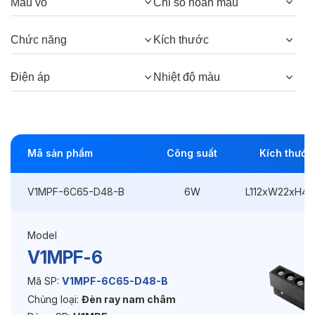
Góc chiếu:
24°
Màu vỏ
Chỉ số hoàn màu
Chức năng
Kích thước
Thông số Điện & Lắp đặt
Điện áp
Nhiệt độ màu
Công suất:
6W
Kiểu lắp đặt:
Gài / Ray
Điều hướng:
Cố định
Mã sản phẩm
Công suất
Kích thước
Kích thước
L112xW22xH45mm
V1MPF-6C65-D48-B
6W
L112xW22xH4
Điện áp:
48VDC
Model
V1MPF-6
Độ bền & tùy chọn mở rộng
Mã SP:
V1MPF-6C65-D48-B
Tuổi thọ:
>30000h
Chủng loại:
Đèn ray nam châm