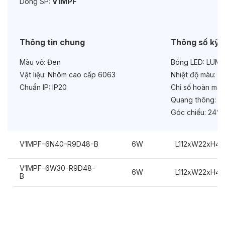
Dòng SP:
V1MPF
Bảo hành:
3 năm
Chức năng:
On/Off
Thông tin chung
Thông số kỹ 
Màu vỏ:
Đen
Bóng LED:
LUMIL
Vật liệu:
Nhôm cao cấp 6063
Nhiệt độ màu:
6
Chuẩn IP:
IP20
Chỉ số hoàn màu
Quang thông:
63
Góc chiếu:
24°
V1MPF-6N40-R9D48-B
6W
L112xW22xH4
V1MPF-6W30-R9D48-
6W
L112xW22xH4
B