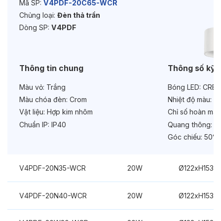
Mã SP:
V4PDF-20C65-WCR
Chủng loại:
Đèn thả trần
Tuổi thọ:
>30000h
Dòng SP:
V4PDF
Bảo hành:
3 năm
Chức năng:
On/Off
Thông tin chung
Thông số kỹ 
Màu vỏ:
Trắng
Bóng LED:
CREE
Màu chóa đèn:
Crom
Nhiệt độ màu:
6
Vật liệu:
Hợp kim nhôm
Chỉ số hoàn màu
Chuẩn IP:
IP40
Quang thông:
24
Góc chiếu:
50°
V4PDF-20N35-WCR
20W
Ø122xH153m
V4PDF-20N40-WCR
20W
Ø122xH153m