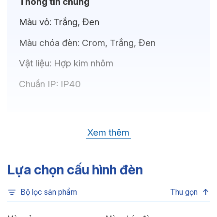
Thông tin chung
Màu vỏ:
Trắng, Đen
Màu chóa đèn:
Crom, Trắng, Đen
Vật liệu:
Hợp kim nhôm
Chuẩn IP:
IP40
Thông số kỹ thuật
Xem thêm
Bóng LED:
CREE(USA)
Nhiệt độ màu:
6500K, 3500K, 4000K,
Lựa chọn cấu hình đèn
3000K
Bộ lọc sản phẩm
Thu gọn
Chỉ số hoàn màu:
CRI80