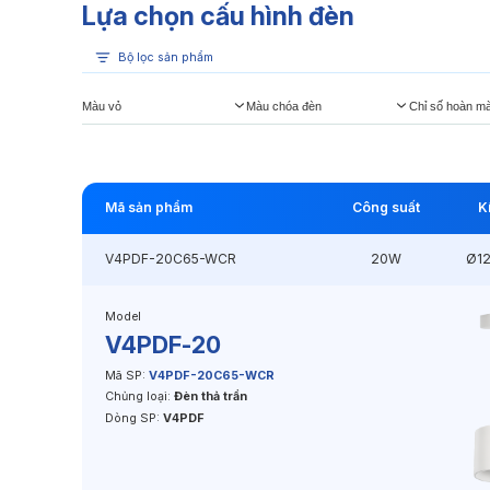
Lựa chọn cấu hình đèn
Bộ lọc sản phẩm
Màu vỏ
Màu chóa đèn
Chỉ số hoàn m
Mã sản phẩm
Công suất
K
V4PDF-20C65-WCR
20W
Ø1
Model
V4PDF-20
Mã SP:
V4PDF-20C65-WCR
Chủng loại:
Đèn thả trần
Dòng SP:
V4PDF