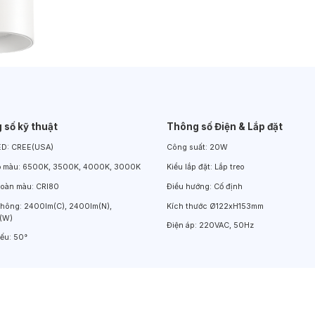
Đèn LED Chiếu Cửa Sổ
Đèn LED Âm Đất
Đèn Hồ Bơi
 số kỹ thuật
Thông số Điện & Lắp đặt
ED:
CREE(USA)
Công suất:
20W
ộ màu:
6500K, 3500K, 4000K, 3000K
Kiểu lắp đặt:
Lắp treo
hoàn màu:
CRI80
Điều hướng:
Cố định
thông:
2400lm(C), 2400lm(N),
Kích thước
Ø122xH153mm
(W)
Điện áp:
220VAC, 50Hz
iếu:
50°