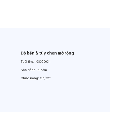
Đèn LED Sân Vườn
Đèn Đường
Độ bền & tùy chọn mở rộng
Tuổi thọ:
>30000h
Bảo hành:
3 năm
Chức năng:
On/Off