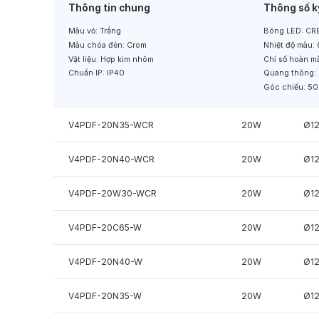
Thông tin chung
Thông số k
Màu vỏ:
Trắng
Bóng LED:
CRE
Màu chóa đèn:
Crom
Nhiệt độ màu:
Vật liệu:
Hợp kim nhôm
Chỉ số hoàn m
Chuẩn IP:
IP40
Quang thông:
Góc chiếu:
50
V4PDF-20N35-WCR
20W
Ø1
V4PDF-20N40-WCR
20W
Ø1
V4PDF-20W30-WCR
20W
Ø1
V4PDF-20C65-W
20W
Ø1
V4PDF-20N40-W
20W
Ø1
V4PDF-20N35-W
20W
Ø1