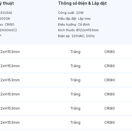
ỹ thuật
Thông số Điện & Lắp đặt
E(USA)
Công suất:
20W
6500K
Kiểu lắp đặt:
Lắp treo
àu:
CRI80
Điều hướng:
Cố định
2400lm(C)
Kích thước
Ø122xH153mm
°
Điện áp:
220VAC, 50Hz
22xH153mm
Trắng
CRI80
22xH153mm
Trắng
CRI80
22xH153mm
Trắng
CRI80
22xH153mm
Trắng
CRI80
22xH153mm
Trắng
CRI80
22xH153mm
Trắng
CRI80