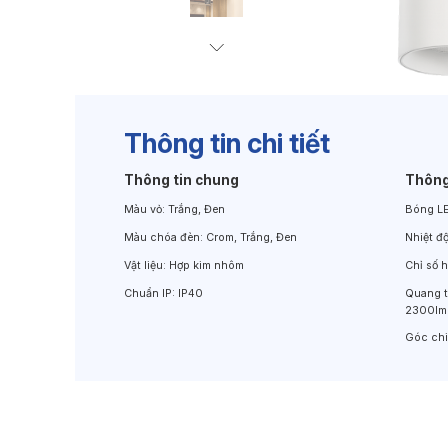
Đèn Chiếu Cảnh Quan
Đèn LED Chiếu Tường
Thông tin chi tiết
Thông tin chung
Thông
Màu vỏ:
Trắng, Đen
Bóng L
Màu chóa đèn:
Crom, Trắng, Đen
Nhiệt đ
Vật liệu:
Hợp kim nhôm
Chỉ số 
Chuẩn IP:
IP40
Quang 
2300lm
Góc ch