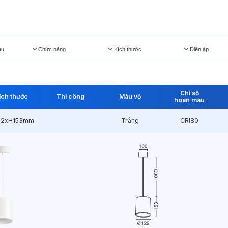
àu
Chức năng
Kích thước
Điện áp
Chỉ số
ích thước
Thi công
Màu vỏ
hoàn màu
22xH153mm
Trắng
CRI80