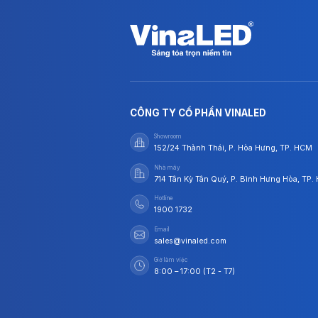
CÔNG TY CỔ PHẦN VINALED
Showroom
152/24 Thành Thái, P. Hòa Hưng, TP. HCM
Nhà máy
714 Tân Kỳ Tân Quý, P. Bình Hưng Hòa, TP
Hotline
1900 1732
Email
sales@vinaled.com
Giờ làm việc
8:00 – 17:00 (T2 - T7)