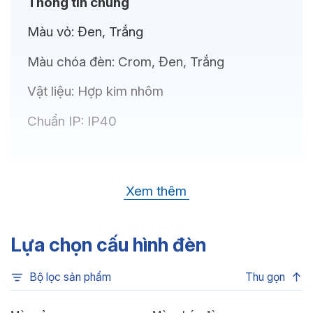
Thông tin chung
Màu vỏ:
Đen, Trắng
Màu chóa đèn:
Crom, Đen, Trắng
Vật liệu:
Hợp kim nhôm
Chuẩn IP:
IP40
Thông số kỹ thuật
Xem thêm
Bóng LED:
CREE(USA)
Nhiệt độ màu:
6500K, 3500K, 4000K,
Lựa chọn cấu hình đèn
3000K
Bộ lọc sản phẩm
Thu gọn
Chỉ số hoàn màu:
CRI80