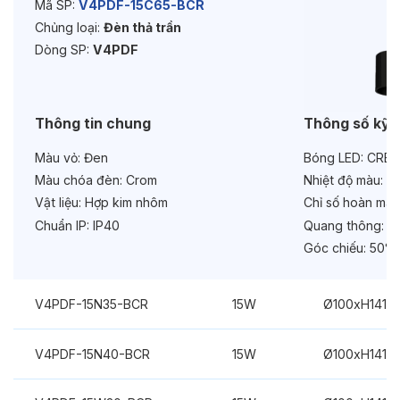
Mã SP:
V4PDF-15C65-BCR
Chủng loại:
Đèn thả trần
Tuổi thọ:
>30000h
Dòng SP:
V4PDF
Bảo hành:
3 năm
Chức năng:
On/Off
Thông tin chung
Thông số kỹ 
Màu vỏ:
Đen
Bóng LED:
CREE
Màu chóa đèn:
Crom
Nhiệt độ màu:
6
Vật liệu:
Hợp kim nhôm
Chỉ số hoàn màu
Chuẩn IP:
IP40
Quang thông:
18
Góc chiếu:
50°
V4PDF-15N35-BCR
15W
Ø100xH141m
V4PDF-15N40-BCR
15W
Ø100xH141m