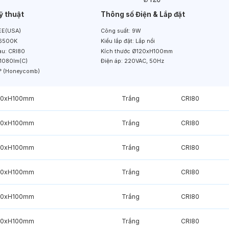
ỹ thuật
Thông số Điện & Lắp đặt
E(USA)
Công suất:
9W
6500K
Kiểu lắp đặt:
Lắp nổi
àu:
CRI80
Kích thước
Ø120xH100mm
1080lm(C)
Điện áp:
220VAC, 50Hz
° (Honeycomb)
20xH100mm
Trắng
CRI80
20xH100mm
Trắng
CRI80
20xH100mm
Trắng
CRI80
20xH100mm
Trắng
CRI80
20xH100mm
Trắng
CRI80
20xH100mm
Trắng
CRI80