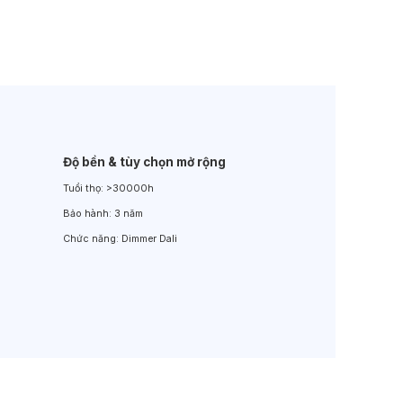
Đèn LED Sân Vườn
Đèn Đường
Độ bền & tùy chọn mở rộng
Tuổi thọ:
>30000h
Bảo hành:
3 năm
Chức năng:
Dimmer Dali