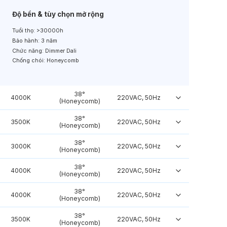
Độ bền & tùy chọn mở rộng
Tuổi thọ:
>30000h
Bảo hành:
3 năm
Chức năng:
Dimmer Dali
Chống chói:
Honeycomb
38°
4000K
220VAC, 50Hz
(Honeycomb)
38°
3500K
220VAC, 50Hz
(Honeycomb)
38°
3000K
220VAC, 50Hz
(Honeycomb)
38°
4000K
220VAC, 50Hz
(Honeycomb)
38°
4000K
220VAC, 50Hz
(Honeycomb)
38°
3500K
220VAC, 50Hz
(Honeycomb)