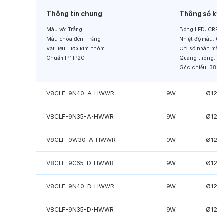
Thông tin chung
Thông số k
Màu vỏ:
Trắng
Bóng LED:
CRE
Màu chóa đèn:
Trắng
Nhiệt độ màu:
Vật liệu:
Hợp kim nhôm
Chỉ số hoàn m
Chuẩn IP:
IP20
Quang thông:
Góc chiếu:
38
V8CLF-9N40-A-HWWR
9W
Ø1
V8CLF-9N35-A-HWWR
9W
Ø1
V8CLF-9W30-A-HWWR
9W
Ø1
V8CLF-9C65-D-HWWR
9W
Ø1
V8CLF-9N40-D-HWWR
9W
Ø1
V8CLF-9N35-D-HWWR
9W
Ø1