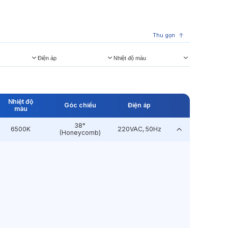
Thu gọn
Điện áp
Nhiệt độ màu
Nhiệt độ
Góc chiếu
Điện áp
màu
38°
6500K
220VAC, 50Hz
(Honeycomb)