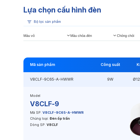
Lựa chọn cấu hình đèn
Bộ lọc sản phẩm
Màu vỏ
Màu chóa đèn
Chóng chói
Mã sản phẩm
Công suất
K
V8CLF-9C65-A-HWWR
9W
Ø1
Model
V8CLF-9
Mã SP:
V8CLF-9C65-A-HWWR
Chủng loại:
Đèn ốp trần
Dòng SP:
V8CLF