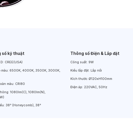
Đèn LED Chiếu Cửa Sổ
Đèn LED Âm Đất
Đèn Hồ Bơi
 số kỹ thuật
Thông số Điện & Lắp đặt
ED:
CREE(USA)
Công suất:
9W
ộ màu:
6500K, 4000K, 3500K, 3000K,
Kiểu lắp đặt:
Lắp nổi
Kích thước
Ø120xH100mm
hoàn màu:
CRI80
Điện áp:
220VAC, 50Hz
thông:
1080lm(C), 1080lm(N),
(W)
iếu:
38° (Honeycomb), 38°