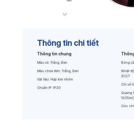
Đèn Chiếu Cảnh Quan
Đèn LED Chiếu Tường
Thông tin chi tiết
Thông tin chung
Thông
Màu vỏ:
Trắng, Đen
Bóng L
Màu chóa đèn:
Trắng, Đen
Nhiệt đ
3CCT
Vật liệu:
Hợp kim nhôm
Chỉ số 
Chuẩn IP:
IP20
Quang 
1035lm
Góc ch