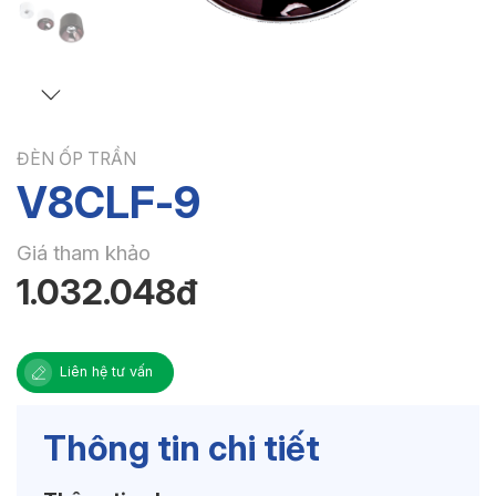
ĐÈN ỐP TRẦN
V8CLF-9
Giá tham khảo
1.032.048đ
Liên hệ tư vấn
Thông tin chi tiết