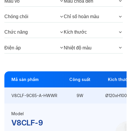
Quang thông:
1080lm(C), 1080lm(N),
Màu vỏ
Màu chóa đèn
1035lm(W)
Chóng chói
Chỉ số hoàn màu
Góc chiếu:
38° (Honeycomb), 38°
Chức năng
Kích thước
Thông số Điện & Lắp đặt
Điện áp
Nhiệt độ màu
Công suất:
9W
Kiểu lắp đặt:
Lắp nổi
Mã sản phẩm
Công suất
Kích thước
Kích thước
Ø120xH100mm
Điện áp:
220VAC, 50Hz
V8CLF-9C65-A-HWWR
9W
Ø120xH100m
Model
Độ bền & tùy chọn mở rộng
V8CLF-9
Tuổi thọ:
>30000h