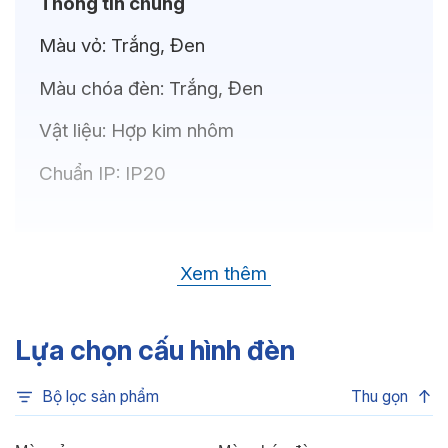
Thông tin chung
Màu vỏ:
Trắng, Đen
Màu chóa đèn:
Trắng, Đen
Vật liệu:
Hợp kim nhôm
Chuẩn IP:
IP20
Thông số kỹ thuật
Xem thêm
Bóng LED:
CREE(USA)
Nhiệt độ màu:
6500K, 4000K, 3500K,
Lựa chọn cấu hình đèn
3000K, 3CCT
Bộ lọc sản phẩm
Thu gọn
Chỉ số hoàn màu:
CRI80