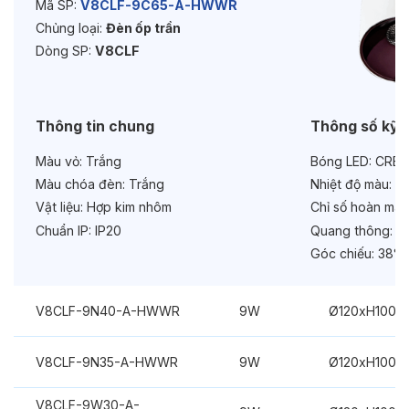
Mã SP:
V8CLF-9C65-A-HWWR
Chủng loại:
Đèn ốp trần
Bảo hành:
3 năm
Dòng SP:
V8CLF
Chức năng:
Dimmer Dali
Thông tin chung
Thông số kỹ 
Màu vỏ:
Trắng
Bóng LED:
CREE
Màu chóa đèn:
Trắng
Nhiệt độ màu:
6
Vật liệu:
Hợp kim nhôm
Chỉ số hoàn màu
Chuẩn IP:
IP20
Quang thông:
10
Góc chiếu:
38° 
V8CLF-9N40-A-HWWR
9W
Ø120xH100m
V8CLF-9N35-A-HWWR
9W
Ø120xH100m
V8CLF-9W30-A-