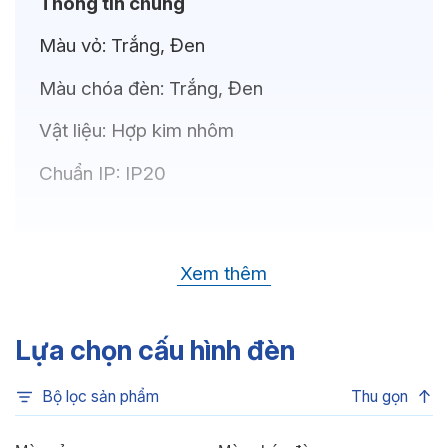
Thông tin chung
Màu vỏ:
Trắng, Đen
Màu chóa đèn:
Trắng, Đen
Vật liệu:
Hợp kim nhôm
Chuẩn IP:
IP20
Thông số kỹ thuật
Xem thêm
Bóng LED:
CREE(USA)
Nhiệt độ màu:
6500K, 4000K, 3500K,
Lựa chọn cấu hình đèn
3000K, 3CCT
Bộ lọc sản phẩm
Thu gọn
Chỉ số hoàn màu:
CRI80