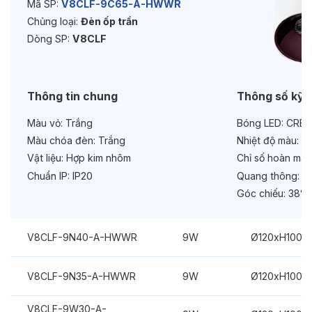
Mã SP:
V8CLF-9C65-A-HWWR
Chủng loại:
Đèn ốp trần
Bảo hành:
3 năm
Dòng SP:
V8CLF
Chức năng:
Dimmer Dali
Thông tin chung
Thông số kỹ 
Màu vỏ:
Trắng
Bóng LED:
CREE
Màu chóa đèn:
Trắng
Nhiệt độ màu:
6
Vật liệu:
Hợp kim nhôm
Chỉ số hoàn màu
Chuẩn IP:
IP20
Quang thông:
10
Góc chiếu:
38° 
V8CLF-9N40-A-HWWR
9W
Ø120xH100m
V8CLF-9N35-A-HWWR
9W
Ø120xH100m
V8CLF-9W30-A-