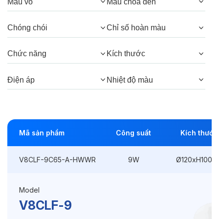
Quang thông:
1080lm(C), 1080lm(N),
Màu vỏ
Màu chóa đèn
1035lm(W)
Chóng chói
Chỉ số hoàn màu
Góc chiếu:
38° (Honeycomb), 38°
Chức năng
Kích thước
Thông số Điện & Lắp đặt
Điện áp
Nhiệt độ màu
Công suất:
9W
Kiểu lắp đặt:
Lắp nổi
Mã sản phẩm
Công suất
Kích thước
Kích thước
Ø120xH100mm
Điện áp:
220VAC, 50Hz
V8CLF-9C65-A-HWWR
9W
Ø120xH100m
Model
Độ bền & tùy chọn mở rộng
V8CLF-9
Tuổi thọ:
>30000h