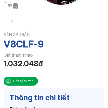
ĐÈN ỐP TRẦN
V8CLF-9
Giá tham khảo
1.032.048đ
Liên hệ tư vấn
Thông tin chi tiết