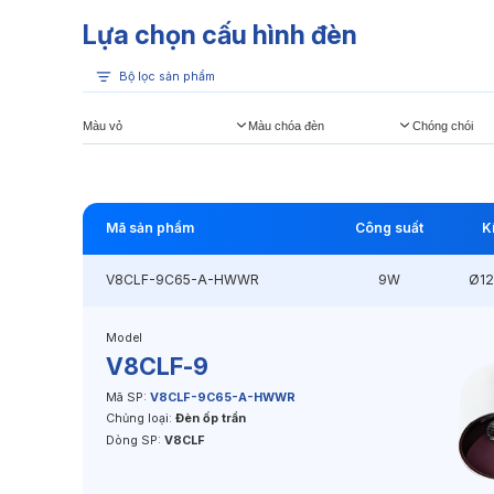
Lựa chọn cấu hình đèn
Bộ lọc sản phẩm
Màu vỏ
Màu chóa đèn
Chóng chói
Mã sản phẩm
Công suất
K
V8CLF-9C65-A-HWWR
9W
Ø1
Model
V8CLF-9
Mã SP:
V8CLF-9C65-A-HWWR
Chủng loại:
Đèn ốp trần
Dòng SP:
V8CLF