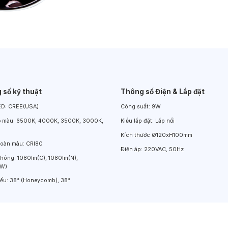
Đèn LED Chiếu Cửa Sổ
Đèn LED Âm Đất
Đèn Hồ Bơi
 số kỹ thuật
Thông số Điện & Lắp đặt
ED:
CREE(USA)
Công suất:
9W
ộ màu:
6500K, 4000K, 3500K, 3000K,
Kiểu lắp đặt:
Lắp nổi
Kích thước
Ø120xH100mm
hoàn màu:
CRI80
Điện áp:
220VAC, 50Hz
thông:
1080lm(C), 1080lm(N),
(W)
iếu:
38° (Honeycomb), 38°