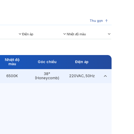
Thu gọn
Điện áp
Nhiệt độ màu
Nhiệt độ
Góc chiếu
Điện áp
màu
38°
6500K
220VAC, 50Hz
(Honeycomb)