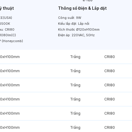
ỹ thuật
Thông số Điện & Lắp đặt
E(USA)
Công suất:
9W
6500K
Kiểu lắp đặt:
Lắp nổi
àu:
CRI80
Kích thước
Ø120xH100mm
1080lm(C)
Điện áp:
220VAC, 50Hz
° (Honeycomb)
20xH100mm
Trắng
CRI80
20xH100mm
Trắng
CRI80
20xH100mm
Trắng
CRI80
20xH100mm
Trắng
CRI80
20xH100mm
Trắng
CRI80
20xH100mm
Trắng
CRI80