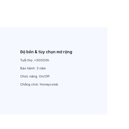
Đèn LED Sân Vườn
Đèn Đường
Độ bền & tùy chọn mở rộng
Tuổi thọ:
>30000h
Bảo hành:
3 năm
Chức năng:
On/Off
Chống chói:
Honeycomb