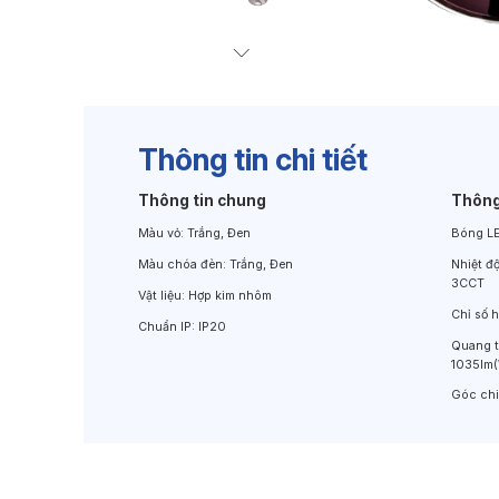
Đèn Chiếu Cảnh Quan
Đèn LED Chiếu Tường
Thông tin chi tiết
Thông tin chung
Thông
Màu vỏ:
Trắng, Đen
Bóng L
Màu chóa đèn:
Trắng, Đen
Nhiệt đ
3CCT
Vật liệu:
Hợp kim nhôm
Chỉ số 
Chuẩn IP:
IP20
Quang 
1035lm
Góc ch