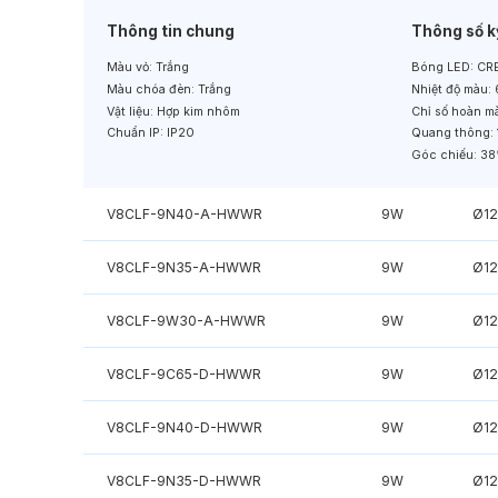
Thông tin chung
Thông số k
Màu vỏ:
Trắng
Bóng LED:
CRE
Màu chóa đèn:
Trắng
Nhiệt độ màu:
Vật liệu:
Hợp kim nhôm
Chỉ số hoàn m
Chuẩn IP:
IP20
Quang thông:
Góc chiếu:
38
V8CLF-9N40-A-HWWR
9W
Ø1
V8CLF-9N35-A-HWWR
9W
Ø1
V8CLF-9W30-A-HWWR
9W
Ø1
V8CLF-9C65-D-HWWR
9W
Ø1
V8CLF-9N40-D-HWWR
9W
Ø1
V8CLF-9N35-D-HWWR
9W
Ø1