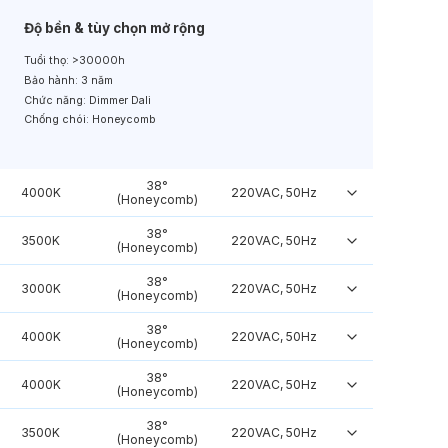
Độ bền & tùy chọn mở rộng
Tuổi thọ:
>30000h
Bảo hành:
3 năm
Chức năng:
Dimmer Dali
Chống chói:
Honeycomb
38°
4000K
220VAC, 50Hz
(Honeycomb)
38°
3500K
220VAC, 50Hz
(Honeycomb)
38°
3000K
220VAC, 50Hz
(Honeycomb)
38°
4000K
220VAC, 50Hz
(Honeycomb)
38°
4000K
220VAC, 50Hz
(Honeycomb)
38°
3500K
220VAC, 50Hz
(Honeycomb)