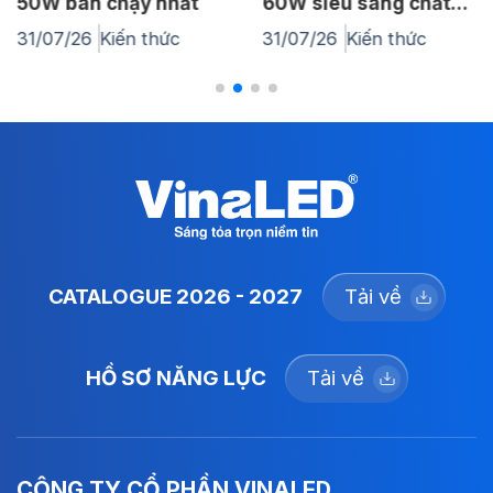
60W siêu sáng chất
Cách lựa chọn đèn
lượng cao
cao áp chiếu sáng
31/07/26
Kiến thức
30/07/26
Kiến thức
đường phố
CATALOGUE 2026 - 2027
Tải về
HỒ SƠ NĂNG LỰC
Tải về
CÔNG TY CỔ PHẦN VINALED