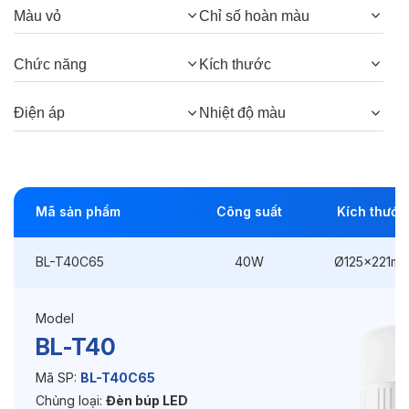
Thông số Điện & Lắp đặt
Màu vỏ
Chỉ số hoàn màu
Công suất:
40W
Chức năng
Kích thước
Kiểu lắp đặt:
Đuôi vặn E27
Điện áp
Nhiệt độ màu
Kích thước
Ø125x221mm
Điện áp:
220VAC, 50Hz
Mã sản phẩm
Công suất
Kích thước
Độ bền & tùy chọn mở rộng
BL-T40C65
40W
Ø125x221m
Tuổi thọ:
>30000h
Bảo hành:
2 năm
Model
BL-T40
Chức năng:
On/Off
Mã SP:
BL-T40C65
Chủng loại:
Đèn búp LED