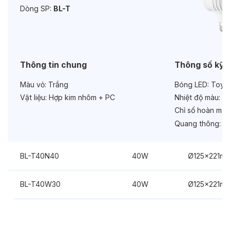
Dòng SP:
BL-T
Thông tin chung
Thông số kỹ 
Màu vỏ:
Trắng
Bóng LED:
Toyod
Vật liệu:
Hợp kim nhôm + PC
Nhiệt độ màu:
6
Chỉ số hoàn màu
Quang thông:
50
BL-T40N40
40W
Ø125x221m
BL-T40W30
40W
Ø125x221m