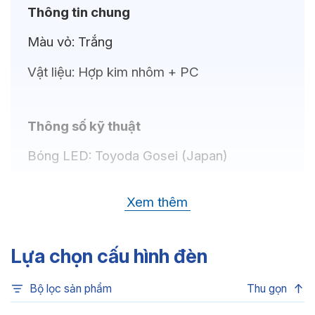
Thông tin chung
Màu vỏ:
Trắng
Vật liệu:
Hợp kim nhôm + PC
Thông số kỹ thuật
Bóng LED:
Toyoda Gosei (Japan)
Nhiệt độ màu:
6500K, 4000K, 3000K
Xem thêm
Chỉ số hoàn màu:
CRI80
Quang thông:
5000lm(C), 5000lm(N),
Lựa chọn cấu hình đèn
4840lm(W)
Bộ lọc sản phẩm
Thu gọn