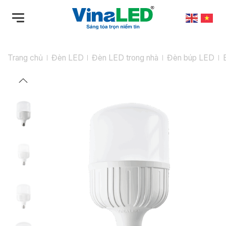
Bỏ
qua
nội
dung
Trang chủ
Đèn LED
Đèn LED trong nhà
Đèn búp LED