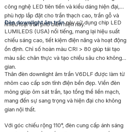
công nghệ LED tiên tiến và kiểu dáng hiện đại,
phù hợp lắp đặt cho trần thạch cao, trần gỗ và
Đèn downlight âm trần
này sử dụng chip LED
nhiều loại trần phổ biến hiện nay.
LUMILEDS (USA) nổi tiếng, mang lại hiệu suất
chiếu sáng cao, tiết kiệm điện năng và hoạt động
ổn định. Chỉ số hoàn màu CRI > 80 giúp tái tạo
màu sắc chân thực và tạo chiều sâu cho không
gian.
Thân đèn downlight âm trần V6DLF được làm từ
nhôm cao cấp sơn tĩnh điện bền đẹp. Viền đèn
mỏng giúp ôm sát trần, tạo tổng thể liền mạch,
mang đến sự sang trọng và hiện đại cho không
gian nội thất.
Với góc chiếu rộng 110°, đèn cung cấp ánh sáng