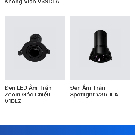
Không Viền V39DLA
Đèn LED Âm Trần
Đèn Âm Trần
Zoom Góc Chiếu
Spotlight V36DLA
V1DLZ