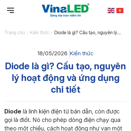
Bỏ
qua
nội
dung
Trang chủ
Kiến thức
Diode là gì? Cấu tạo, nguyên lý
hoạt động và ứng dụng chi tiết
18/05/2026
Kiến thức
Diode là gì? Cấu tạo, nguyên
lý hoạt động và ứng dụng
chi tiết
Diode
là linh kiện điện tử bán dẫn, còn được
gọi là điốt. Nó cho phép dòng điện chạy qua
theo một chiều, cách hoạt động như van một