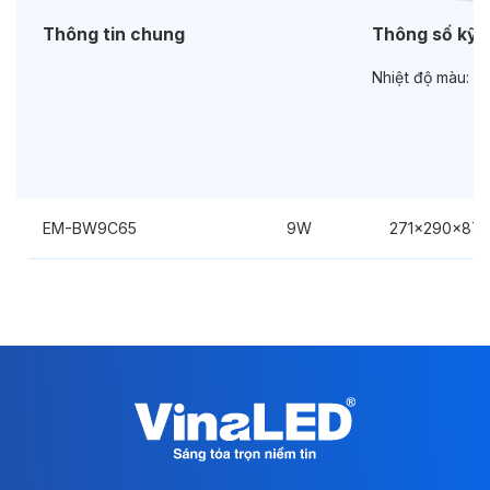
Thông tin chung
Thông số kỹ 
Nhiệt độ màu:
3
EM-BW9C65
9W
271x290x87