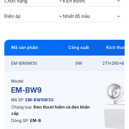
Chức năng
Kích thước
Bảo hành:
Pin 6 tháng
Chức năng:
On/Off
Điện áp
Nhiệt độ màu
Mã sản phẩm
Công suất
Kích thước
EM-BW9W30
9W
271x290x87
Model
EM-BW9
Mã SP:
EM-BW9W30
Chủng loại:
Đèn thoát hiểm và đèn khẩn
cấp
Dòng SP:
EM-B