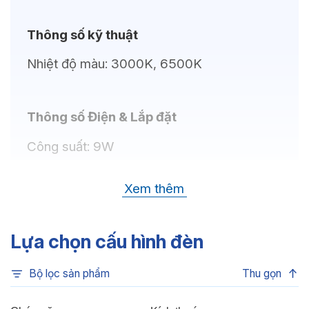
Thông số kỹ thuật
Nhiệt độ màu:
3000K, 6500K
Thông số Điện & Lắp đặt
Công suất:
9W
Kiểu lắp đặt:
Lắp nổi
Xem thêm
Kích thước
271x290x87mm
Điện áp:
220VAC, 50Hz
Lựa chọn cấu hình đèn
Bộ lọc sản phẩm
Thu gọn
Độ bền & tùy chọn mở rộng