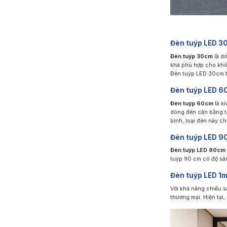
Đèn tuýp LED 3
Đèn tuýp 30cm
là dò
khá phù hợp cho khôn
Đèn tuýp LED 30cm t
Đèn tuýp LED 6
Đèn tuýp 60cm
là k
dòng đèn cân bằng tố
bình, loại đèn này c
Đèn tuýp LED 9
Đèn tuýp LED 90cm
tuýp 90 cm có độ sá
Đèn tuýp LED 1
Với khả năng chiếu s
thương mại. Hiện tại,