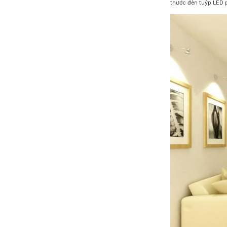
thước đèn tuýp LED p
Đèn Chiếu Cảnh Quan
Đèn LED Chiếu Tường