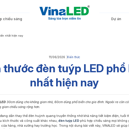
áp chiếu sáng
Dự án
iến nhất hiện nay
Toà nhà – Cao ốc
Đèn Tuýp LED
Văn phòng – Công sở
Đèn LED Chống Ẩm
Nhà hàng – Khách sạn
Đèn LED Rọi Ray
11/06/2026
Kiến thức
 thước đèn tuýp LED phổ
nhất hiện nay
An toàn – Khẩn cấp
Đèn LED Thả Trần
Đèn LED Âm Bậc Cầu
Đèn LED Đọc Sách
Thang
 LED
30cm dùng cho không gian nhỏ, 60cm dùng phổ biến cho gia đình. Ngoài ra còn c
 gian chiếu sáng rộng hơn.
đang dần thay thế đèn huỳnh quang truyền thống nhờ khả năng tiết kiệm điện, tuổi 
ều kích thước và công suất khác nhau,
đèn tuýp LED
phù hợp chiếu sáng mọi không g
Thanh Nhôm Đèn LED
Đèn LED Trạm Xăng
Đèn LED Nhà Xưởng
cửa hàng, nhà xưởng hay trường học. Trong nội dung bài viết này, VINALED sẽ giúp