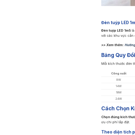
Đèn tuýp LED 1
Đèn tuýp LED 1m5
là
với các khu vực cần c
>> Xem thêm:
Hướng
Bảng Quy Đổi
Mỗi kích thước đèn t
Công suất
9W
14W
18W
24W
Cách Chọn K
Chọn đúng kích thư
ưu chi phí lắp đặt.
Theo diện tích 