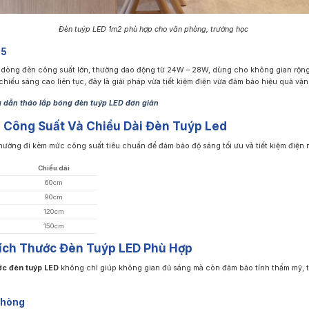
Đèn tuýp LED 1m2 phù hợp cho văn phòng, trường học
m5
 dòng đèn công suất lớn, thường dao động từ 24W – 28W, dùng cho không gian rộng
hiếu sáng cao liên tục, đây là giải pháp vừa tiết kiệm điện vừa đảm bảo hiệu quả vận
 dẫn tháo lắp bóng đèn tuýp LED đơn giản
 Công Suất Và Chiều Dài Đèn Tuýp Led
hường đi kèm mức công suất tiêu chuẩn để đảm bảo độ sáng tối ưu và tiết kiệm điện 
Chiều dài
60cm
90cm
120cm
150cm
ích Thước Đèn Tuýp LED Phù Hợp
ớc đèn tuýp LED
không chỉ giúp không gian đủ sáng mà còn đảm bảo tính thẩm mỹ, tiế
phòng