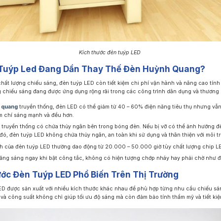
Kích thước đèn tuýp LED
 Tuýp Led Đang Dần Thay Thế Đèn Huỳnh Quang?
chất lượng chiếu sáng, đèn tuýp LED còn tiết kiệm chi phí vận hành và nâng cao tí
g chiếu sáng đang được ứng dụng rộng rãi trong các công trình dân dụng và thương 
 quang
truyền thống, đèn LED có thể giảm từ 40 – 60% điện năng tiêu thụ nhưng vẫ
m chí sáng mạnh và đều hơn.
truyền thống có chứa thủy ngân bên trong bóng đèn. Nếu bị vỡ có thể ảnh hưởng đ
 đó, đèn tuýp LED không chứa thủy ngân, an toàn khi sử dụng và thân thiện với môi t
nh của đèn tuýp LED thường dao động từ 20.000 – 50.000 giờ tùy chất lượng chip L
ăng sáng ngay khi bật công tắc, không có hiện tượng chớp nháy hay phải chờ như 
ớc Đèn Tuýp LED Phổ Biến Trên Thị Trường
ED được sản xuất với nhiều kích thước khác nhau để phù hợp từng nhu cầu chiếu sán
và công suất không chỉ giúp tối ưu độ sáng mà còn đảm bảo tính thẩm mỹ và tiết kiệ