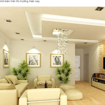
hổ biến trên thị trường hiện nay.
Đèn LED Chiếu Cửa Sổ
Đèn LED Âm Đất
Đèn Hồ Bơi