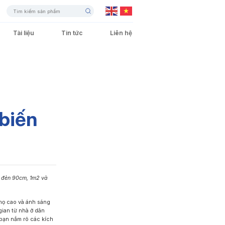
Tài liệu
Tin tức
Liên hệ
Cảnh quan – Sân vườn
Đèn LED Panel
Đèn Ray Nam Châm
Giao thông – Đô thị
 biến
Đèn Hắt Tường
Đèn LED Dây
ó đèn 90cm, 1m2 và
thọ cao và ánh sáng
ian từ nhà ở dân
Đèn Exit Thoát Hiểm
Đèn Pha LED
 bạn nắm rõ các kích