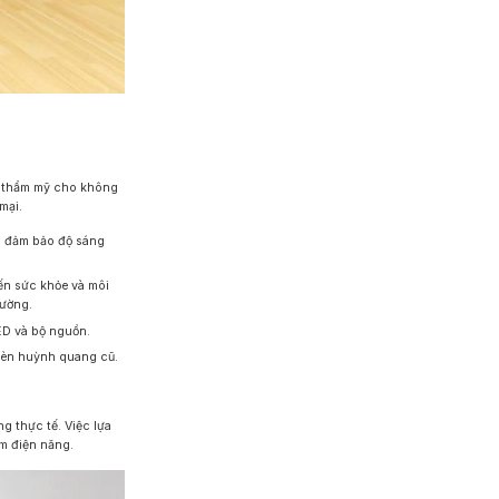
nh thẩm mỹ cho không
mại.
n đảm bảo độ sáng
ến sức khỏe và môi
rường.
ED và bộ nguồn.
đèn huỳnh quang cũ.
g thực tế. Việc lựa
m điện năng.