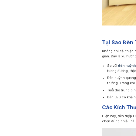
Tại Sao Đèn
Không chỉ cải thiện 
gian. Đây là xu hướn
So với
đèn huỳnh
tương đương, thậ
Đèn huỳnh quang 
trường. Trong khi
Tuổi thọ trung bì
Đèn LED có khả n
Các Kích Thư
Hiện nay, đèn tuýp L
chọn đúng chiều dài 