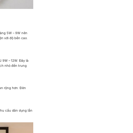
hoảng 5W – 9W nên
ện với độ bền cao.
ừ 9W – 12W. Đây là
ích nhỏ đến trung
n rộng hơn. Đèn
nhu cầu dân dụng lẫn