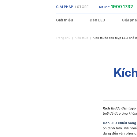
Bỏ
1900 1732
GIẢI PHÁP
STORE
Hotline:
qua
nội
dung
Giới thiệu
Đèn LED
Giải ph
Trang chủ
Kiến thức
Kích thước đèn tuýp LED phổ b
Showroom – Cửa hàng
Đèn LED Bulb
Đèn LED Bán Nguyệt
Không gian sống
Kích
Nhà xưởng – Kho bãi
Đèn LED Âm Trần
Môi trường ẩm ướt
Đèn LED Ốp Trần
Kích thước đèn tuýp
1m5 để đáp ứng không
Đèn LED chiếu sáng
ổn định hơn. Với nhi
Đèn LED Neon
Đèn LED Thanh
dụng đến văn phòng, 