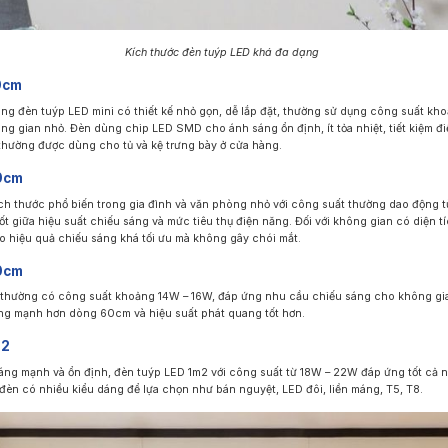
Kích thước đèn tuýp LED khá đa dạng
0cm
ng đèn tuýp LED mini có thiết kế nhỏ gọn, dễ lắp đặt, thường sử dụng công suất k
g gian nhỏ. Đèn dùng chip LED SMD cho ánh sáng ổn định, ít tỏa nhiệt, tiết kiệm đi
hường được dùng cho tủ và kệ trưng bày ở cửa hàng.
0cm
ích thước phổ biến trong gia đình và văn phòng nhỏ với công suất thường dao động t
t giữa hiệu suất chiếu sáng và mức tiêu thụ điện năng. Đối với không gian có diện t
ho hiệu quả chiếu sáng khá tối ưu mà không gây chói mắt.
0cm
thường có công suất khoảng 14W – 16W, đáp ứng nhu cầu chiếu sáng cho không gia
ng mạnh hơn dòng 60cm và hiệu suất phát quang tốt hơn.
m2
áng mạnh và ổn định, đèn tuýp LED 1m2 với công suất từ 18W – 22W đáp ứng tốt cả 
 đèn có nhiều kiểu dáng để lựa chọn như bán nguyệt, LED đôi, liền máng, T5, T8.