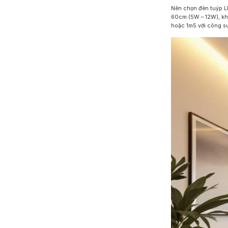
Nên chọn đèn tuýp L
60cm (5W – 12W), kh
hoặc 1m5 với công su