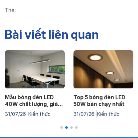
Thẻ:
Bài viết liên quan
đèn LED
Top 5 bóng đèn LED
Top bóng 
lượng, giá
50W bán chạy nhất
60W siêu 
lượng cao
iến thức
31/07/26
Kiến thức
31/07/26
K