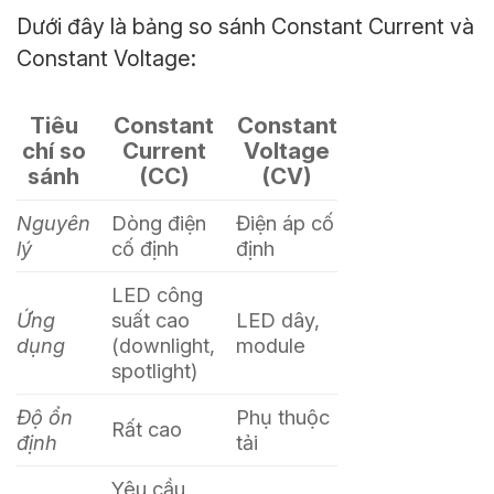
Dưới đây là bảng so sánh Constant Current và
Constant Voltage:
Tiêu
Constant
Constant
chí so
Current
Voltage
sánh
(CC)
(CV)
Nguyên
Dòng điện
Điện áp cố
lý
cố định
định
LED công
Ứng
suất cao
LED dây,
dụng
(downlight,
module
spotlight)
Độ ổn
Phụ thuộc
Rất cao
định
tải
Yêu cầu