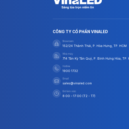
CÔNG TY CỔ PHẦN VINALED
Showroom
152/24 Thành Thái, P. Hòa Hưng, TP. HCM
Nhà máy
714 Tân Kỳ Tân Quý, P. Bình Hưng Hòa, TP
Hotline
1900 1732
Email
sales@vinaled.com
Giờ làm việc
8:00 – 17:00 (T2 - T7)