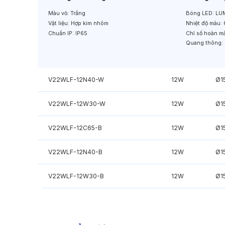
Màu vỏ:
Trắng
Bóng LED:
LUM
Vật liệu:
Hợp kim nhôm
Nhiệt độ màu:
Chuẩn IP:
IP65
Chỉ số hoàn m
Quang thông:
V22WLF-12N40-W
12W
Ø1
V22WLF-12W30-W
12W
Ø1
V22WLF-12C65-B
12W
Ø1
V22WLF-12N40-B
12W
Ø1
V22WLF-12W30-B
12W
Ø1