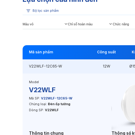
Bộ lọc sản phẩm
Màu vỏ
Chỉ số hoàn màu
Chức năng
Mã sản phẩm
Công suất
K
V22WLF-12C65-W
12W
Ø1
Model
V22WLF
Mã SP:
V22WLF-12C65-W
Chủng loại:
Đèn ốp tường
Dòng SP:
V22WLF
Thông tin chung
Thông số k