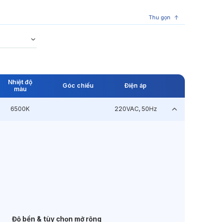
Thu gọn
Nhiệt độ
Góc chiếu
Điện áp
màu
6500K
220VAC, 50Hz
Độ bền & tùy chọn mở rộng