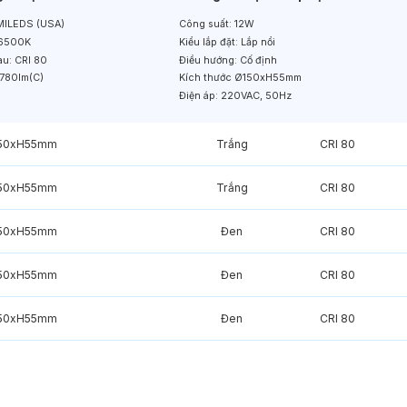
ILEDS (USA)
Công suất:
12W
6500K
Kiểu lắp đặt:
Lắp nổi
àu:
CRI 80
Điều hướng:
Cố định
780lm(C)
Kích thước
Ø150xH55mm
Điện áp:
220VAC, 50Hz
50xH55mm
Trắng
CRI 80
50xH55mm
Trắng
CRI 80
50xH55mm
Đen
CRI 80
50xH55mm
Đen
CRI 80
50xH55mm
Đen
CRI 80