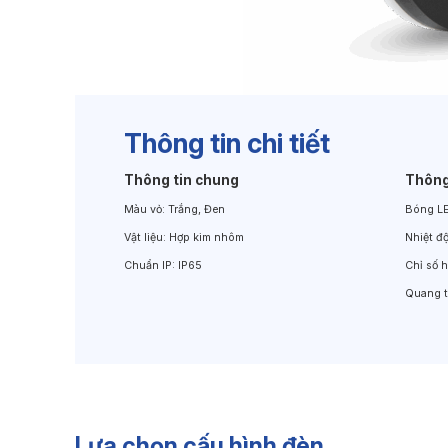
Đèn Chiếu Cảnh Quan
Đèn LED Chiếu Tường
Thông tin chi tiết
Thông tin chung
Thông
Màu vỏ:
Trắng, Đen
Bóng L
Vật liệu:
Hợp kim nhôm
Nhiệt đ
Chuẩn IP:
IP65
Chỉ số 
Quang 
Lựa chọn cấu hình đèn