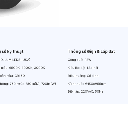
Đèn LED Chiếu Cửa Sổ
Đèn LED Âm Đất
Đèn Hồ Bơi
 số kỹ thuật
Thông số Điện & Lắp đặt
ED:
LUMILEDS (USA)
Công suất:
12W
ộ màu:
6500K, 4000K, 3000K
Kiểu lắp đặt:
Lắp nổi
hoàn màu:
CRI 80
Điều hướng:
Cố định
thông:
780lm(C), 780lm(N), 720lm(W)
Kích thước
Ø150xH55mm
Điện áp:
220VAC, 50Hz