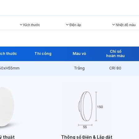
Kích thước
Điện áp
Nhiệt độ màu
Chỉ số
ích thước
Thi công
Màu vỏ
hoàn màu
50xH55mm
Trắng
CRI 80
ỹ thuật
Thông số Điện & Lắp đặt