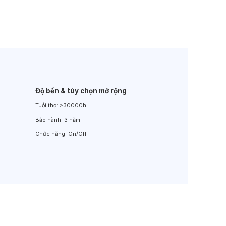
Đèn LED Sân Vườn
Đèn Đường
Độ bền & tùy chọn mở rộng
Tuổi thọ:
>30000h
Bảo hành:
3 năm
Chức năng:
On/Off