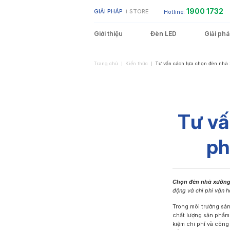
Bỏ
1900 1732
GIẢI PHÁP
STORE
Hotline:
qua
nội
dung
Giới thiệu
Đèn LED
Giải ph
Trang chủ
Kiến thức
Tư vấn cách lựa chọn đèn nhà
Showroom – Cửa hàng
Đèn LED Bulb
Đèn LED Bán Nguyệt
Không gian sống
Tư vấ
ph
Nhà xưởng – Kho bãi
Đèn LED Âm Trần
Môi trường ẩm ướt
Đèn LED Ốp Trần
Chọn đèn nhà xưởn
động và chi phí vận h
Trong môi trường sản
chất lượng sản phẩm 
Đèn LED Neon
Đèn LED Thanh
kiệm chi phí và công