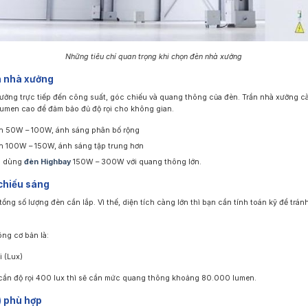
Những tiêu chí quan trọng khi chọn đèn nhà xưởng
ần nhà xưởng
ưởng trực tiếp đến công suất, góc chiếu và quang thông của đèn. Trần nhà xưởng c
lumen cao để đảm bảo đủ độ rọi cho không gian.
n 50W – 100W, ánh sáng phân bố rộng
n 100W – 150W, ánh sáng tập trung hơn
ng dùng
đèn Highbay
150W – 300W với quang thông lớn.
 chiếu sáng
tổng số lượng đèn cần lắp. Vì thế, diện tích càng lớn thì bạn cần tính toán kỹ để trá
ng cơ bản là:
i (Lux)
cần độ rọi 400 lux thì sẽ cần mức quang thông khoảng 80.000 lumen.
) phù hợp