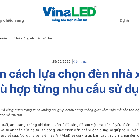
áp chiếu sáng
Dự án
 xưởng phù hợp từng nhu cầu sử dụng
Toà nhà – Cao ốc
Đèn Tuýp LED
Văn phòng – Công sở
Đèn LED Chống Ẩm
Nhà hàng – Khách sạn
Đèn LED Rọi Ray
25/05/2026
Kiến thức
n cách lựa chọn đèn nhà
ù hợp từng nhu cầu sử d
An toàn – Khẩn cấp
Đèn LED Thả Trần
Đèn LED Âm Bậc Cầu
Đèn LED Đọc Sách
Thang
g
vô cùng quan trọng vì nó không chỉ giúp chiếu sáng không gian làm việc mà còn tác độ
ành về lâu dài.
 xuất, ánh sáng không chỉ đơn thuần là đủ sáng để làm việc mà còn là yếu tố ảnh hư
và sự an toàn của người lao động. Việc chọn đèn nhà xưởng đúng sẽ giúp tối ưu vận h
Thanh Nhôm Đèn LED
Đèn LED Trạm Xăng
Đèn LED Nhà Xưởng
 sức về sau. Nội dung bài viết này, VINALED sẽ gợi ý giúp bạn các tiêu chí chọn đèn