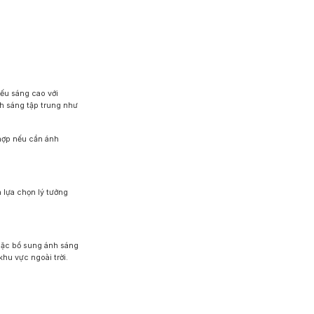
iếu sáng cao với
h sáng tập trung như
hợp nếu cần ánh
 lựa chọn lý tưởng
oặc bổ sung ánh sáng
hu vực ngoài trời.