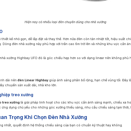
Hiện nay có nhiều loại đèn chuyên dùng cho nhà xưởng
FO
 thiết kế nhỏ gọn, dễ lắp đặt và thay thế. Hơn nữa đèn còn tản nhiệt tốt, hiệu suất ch
. Dòng đèn nhà xưởng này phù hợp với trần cao 6m trở lên và những khu vực cần án
nhà xưởng Highbay UFO đó là góc chiếu hẹp hơn so với dạng linear nên không phù 
anh dài nên
đèn Linear Highbay
giúp ánh sáng phân bố rộng, hạn chế vùng tối. Đây là
dây chuyền sản xuất dài, nhà kho lớn.
ghiệp treo xưởng
p treo xưởng
là giải pháp linh hoạt cho các khu vực cần ánh sáng mạnh, chiếu xa h
 ứng dụng chủ yếu cho những góc xưởng thiếu sáng, nhu cầu chiếu sáng tạm thời, k
uan Trọng Khi Chọn Đèn Nhà Xưởng
ng nhất, quyết định hệ thống chiếu sáng của bạn có chuẩn kỹ thuật hay không.