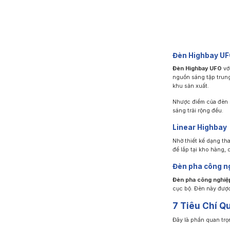
Đèn Highbay U
Đèn Highbay UFO
với
nguồn sáng tập trung
khu sản xuất.
Nhược điểm của đèn 
sáng trải rộng đều.
Linear Highbay
Nhờ thiết kế dạng th
để lắp tại kho hàng, 
Đèn pha công n
Đèn pha công nghiệ
cục bộ. Đèn này được
7 Tiêu Chí Q
Đây là phần quan trọ