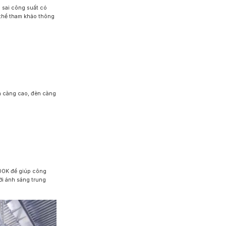
 sai công suất có
 thể tham khảo thông
en càng cao, đèn càng
00K để giúp công
ới ánh sáng trung