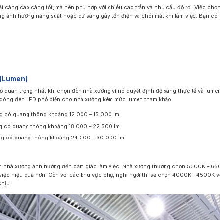
 càng cao càng tốt, mà nên phù hợp với chiều cao trần và nhu cầu độ rọi. Việc chọn
ng ảnh hưởng năng suất hoặc dư sáng gây tốn điện và chói mắt khi làm việc. Bạn có
 (Lumen)
số quan trọng nhất khi chọn đèn nhà xưởng vì nó quyết định độ sáng thực tế và lum
ài dòng đèn LED phổ biến cho nhà xưởng kèm mức lumen tham khảo:
 có quang thông khoảng 12.000 – 15.000 lm
g có quang thông khoảng 18.000 – 22.500 lm
g có quang thông khoảng 24.000 – 30.000 lm.
 nhà xưởng ảnh hưởng đến cảm giác làm việc. Nhà xưởng thường chọn 5000K – 65
 việc hiệu quả hơn. Còn với các khu vực phụ, nghỉ ngơi thì sẽ chọn 4000K – 4500K v
chịu.