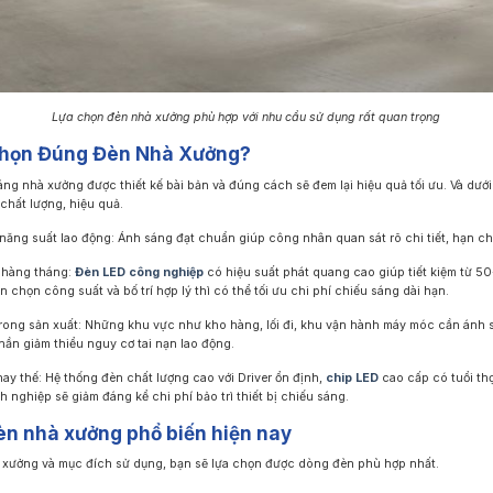
Lựa chọn đèn nhà xưởng phù hợp với nhu cầu sử dụng rất quan trọng
Chọn Đúng Đèn Nhà Xưởng?
ng nhà xưởng được thiết kế bài bản và đúng cách sẽ đem lại hiệu quả tối ưu. Và dưới đ
hất lượng, hiệu quả.
năng suất lao động: Ánh sáng đạt chuẩn giúp công nhân quan sát rõ chi tiết, hạn chế 
n hàng tháng:
Đèn LED công nghiệp
có hiệu suất phát quang cao giúp tiết kiệm từ 5
ạn chọn công suất và bố trí hợp lý thì có thể tối ưu chi phí chiếu sáng dài hạn.
trong sản xuất: Những khu vực như kho hàng, lối đi, khu vận hành máy móc cần ánh 
ần giảm thiểu nguy cơ tai nạn lao động.
thay thế: Hệ thống đèn chất lượng cao với Driver ổn định,
chip LED
cao cấp có tuổi th
 nghiệp sẽ giảm đáng kể chi phí bảo trì thiết bị chiếu sáng.
èn nhà xưởng phổ biến hiện nay
 xưởng và mục đích sử dụng, bạn sẽ lựa chọn được dòng đèn phù hợp nhất.