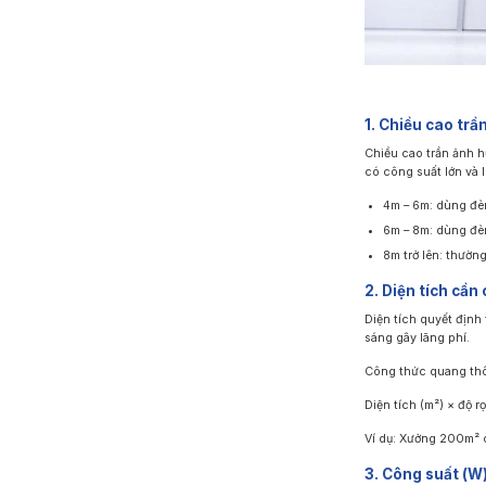
1. Chiều cao tr
Chiều cao trần ảnh h
có công suất lớn và 
4m – 6m: dùng đè
6m – 8m: dùng đè
8m trở lên: thườ
2. Diện tích cần
Diện tích quyết định 
sáng gây lãng phí.
Công thức quang thô
Diện tích (m²) × độ rọ
Ví dụ: Xưởng 200m² 
3. Công suất (W