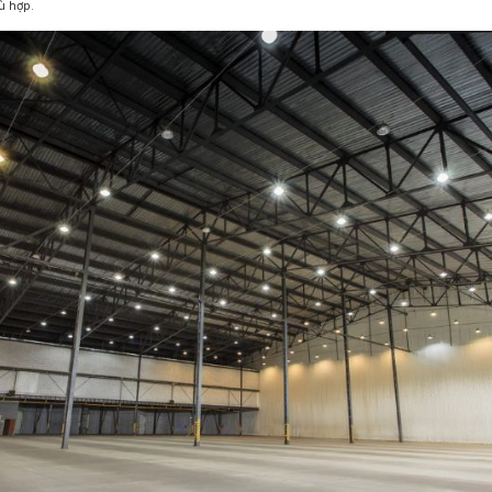
 hợp.
Đèn LED Chiếu Cửa Sổ
Đèn LED Âm Đất
Đèn Hồ Bơi