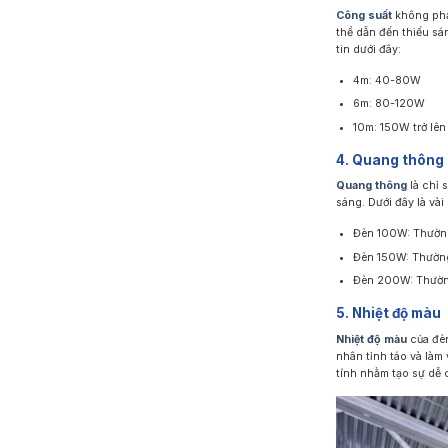
Công suất
không phải
thể dẫn đến thiếu sá
tin dưới đây:
4m: 40-80W
6m: 80-120W
10m: 150W trở lên
4. Quang thông
Quang thông
là chỉ 
sáng. Dưới đây là v
Đèn 100W: Thường
Đèn 150W: Thườn
Đèn 200W: Thườn
5. Nhiệt độ màu
Nhiệt độ màu
của đèn
nhân tỉnh táo và làm
tính nhằm tạo sự dễ 