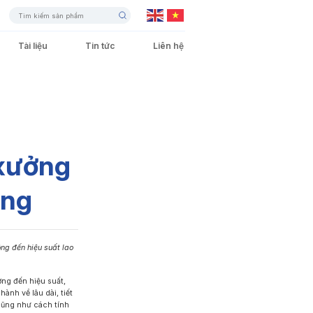
Tài liệu
Tin tức
Liên hệ
Cảnh quan – Sân vườn
Đèn LED Panel
Đèn Ray Nam Châm
Giao thông – Đô thị
 xưởng
ụng
Đèn Hắt Tường
Đèn LED Dây
ng đến hiệu suất lao
ởng đến hiệu suất,
ành về lâu dài, tiết
Đèn Exit Thoát Hiểm
Đèn Pha LED
 cũng như cách tính