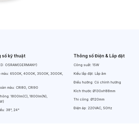
Đèn LED Chiếu Cửa Sổ
Đèn LED Âm Đất
Đèn Hồ Bơi
 số kỹ thuật
Thông số Điện & Lắp đặt
ED:
OSRAM(GERMANY)
Công suất:
15W
ộ màu:
6500K, 4000K, 3500K, 3000K,
Kiểu lắp đặt:
Lắp âm
Điều hướng:
Có chỉnh hướng
hoàn màu:
CRI80, CRI90
Kích thước
Ø130xH88mm
thông:
1800lm(C), 1800lm(N),
Thi công:
Ø120mm
(W)
Điện áp:
220VAC, 50Hz
iếu:
38°, 24°