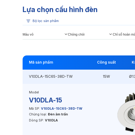
Lựa chọn cấu hình đèn
Bộ lọc sản phẩm
Màu vỏ
Chóng chói
Chỉ số hoàn m
Mã sản phẩm
Công suất
K
V10DLA-15C65-38D-TW
15W
Ø1
Model
V10DLA-15
Mã SP:
V10DLA-15C65-38D-TW
Chủng loại:
Đèn âm trần
Dòng SP:
V10DLA