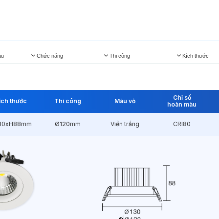
àu
Chức năng
Thi công
Kích thước
Chỉ số
ích thước
Thi công
Màu vỏ
hoàn màu
30xH88mm
Ø120mm
Viền trắng
CRI80