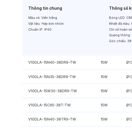
Thông tin chung
Thông số k
Màu vỏ:
Viền trắng
Bóng LED:
CRE
Vật liệu:
Hợp kim nhôm
Nhiệt độ màu:
Chuẩn IP:
IP40
Chỉ số hoàn m
Quang thông:
Góc chiếu:
38
V10DLA-15N40-38DR9-TW
15W
Ø1
V10DLA-15N35-38DR9-TW
15W
Ø1
V10DLA-15W30-38DR9-TW
15W
Ø1
V10DLA-15C65-38T-TW
15W
Ø1
V10DLA-15N40-38TR9-TW
15W
Ø1