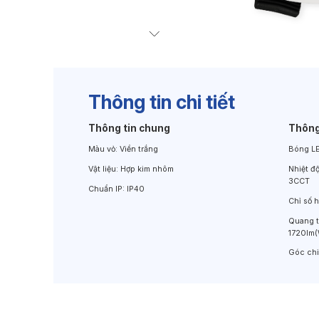
Đèn Chiếu Cảnh Quan
Đèn LED Chiếu Tường
Thông tin chi tiết
Thông tin chung
Thông
Màu vỏ:
Viền trắng
Bóng L
Vật liệu:
Hợp kim nhôm
Nhiệt đ
3CCT
Chuẩn IP:
IP40
Chỉ số 
Quang 
1720lm
Góc ch