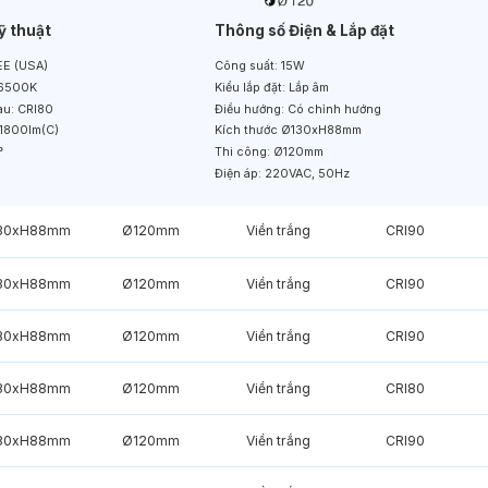
ỹ thuật
Thông số Điện & Lắp đặt
E (USA)
Công suất:
15W
6500K
Kiểu lắp đặt:
Lắp âm
àu:
CRI80
Điều hướng:
Có chỉnh hướng
1800lm(C)
Kích thước
Ø130xH88mm
°
Thi công:
Ø120mm
Điện áp:
220VAC, 50Hz
30xH88mm
Ø120mm
Viền trắng
CRI90
30xH88mm
Ø120mm
Viền trắng
CRI90
30xH88mm
Ø120mm
Viền trắng
CRI90
30xH88mm
Ø120mm
Viền trắng
CRI80
30xH88mm
Ø120mm
Viền trắng
CRI90