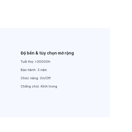
Đèn LED Sân Vườn
Đèn Đường
Độ bền & tùy chọn mở rộng
Tuổi thọ:
>30000h
Bảo hành:
3 năm
Chức năng:
On/Off
Chống chói:
Kính trong