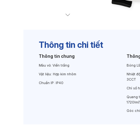
Đèn Chiếu Cảnh Quan
Đèn LED Chiếu Tường
Thông tin chi tiết
Thông tin chung
Thông
Màu vỏ:
Viền trắng
Bóng L
Vật liệu:
Hợp kim nhôm
Nhiệt đ
3CCT
Chuẩn IP:
IP40
Chỉ số 
Quang 
1720lm
Góc ch