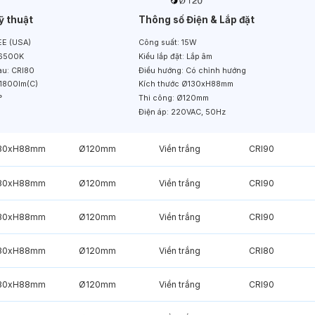
ỹ thuật
Thông số Điện & Lắp đặt
E (USA)
Công suất:
15W
6500K
Kiểu lắp đặt:
Lắp âm
àu:
CRI80
Điều hướng:
Có chỉnh hướng
1800lm(C)
Kích thước
Ø130xH88mm
°
Thi công:
Ø120mm
Điện áp:
220VAC, 50Hz
30xH88mm
Ø120mm
Viền trắng
CRI90
30xH88mm
Ø120mm
Viền trắng
CRI90
30xH88mm
Ø120mm
Viền trắng
CRI90
30xH88mm
Ø120mm
Viền trắng
CRI80
30xH88mm
Ø120mm
Viền trắng
CRI90