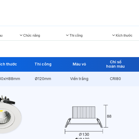
àu
Chức năng
Thi công
Kích thước
Chỉ số
ích thước
Thi công
Màu vỏ
hoàn màu
30xH88mm
Ø120mm
Viền trắng
CRI80