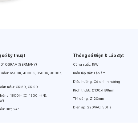
Đèn LED Chiếu Cửa Sổ
Đèn LED Âm Đất
Đèn Hồ Bơi
 số kỹ thuật
Thông số Điện & Lắp đặt
ED:
OSRAM(GERMANY)
Công suất:
15W
ộ màu:
6500K, 4000K, 3500K, 3000K,
Kiểu lắp đặt:
Lắp âm
Điều hướng:
Có chỉnh hướng
hoàn màu:
CRI80, CRI90
Kích thước
Ø130xH88mm
thông:
1800lm(C), 1800lm(N),
Thi công:
Ø120mm
(W)
Điện áp:
220VAC, 50Hz
iếu:
38°, 24°