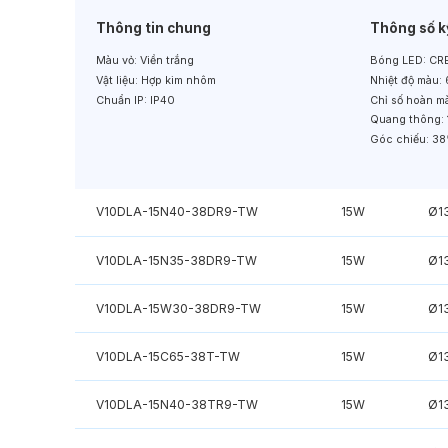
Thông tin chung
Thông số k
Màu vỏ:
Viền trắng
Bóng LED:
CRE
Vật liệu:
Hợp kim nhôm
Nhiệt độ màu:
Chuẩn IP:
IP40
Chỉ số hoàn m
Quang thông:
Góc chiếu:
38
V10DLA-15N40-38DR9-TW
15W
Ø1
V10DLA-15N35-38DR9-TW
15W
Ø1
V10DLA-15W30-38DR9-TW
15W
Ø1
V10DLA-15C65-38T-TW
15W
Ø1
V10DLA-15N40-38TR9-TW
15W
Ø1