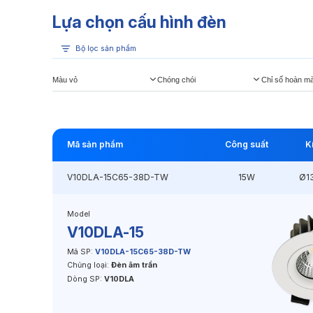
Lựa chọn cấu hình đèn
Bộ lọc sản phẩm
Màu vỏ
Chóng chói
Chỉ số hoàn m
Mã sản phẩm
Công suất
K
V10DLA-15C65-38D-TW
15W
Ø1
Model
V10DLA-15
Mã SP:
V10DLA-15C65-38D-TW
Chủng loại:
Đèn âm trần
Dòng SP:
V10DLA