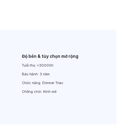
Đèn LED Sân Vườn
Đèn Đường
Độ bền & tùy chọn mở rộng
Tuổi thọ:
>30000h
Bảo hành:
3 năm
Chức năng:
Dimmer Triac
Chống chói:
Kính mờ