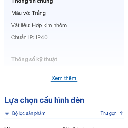
Thông tin chung
Màu vỏ:
Trắng
Vật liệu:
Hợp kim nhôm
Chuẩn IP:
IP40
Thông số kỹ thuật
Nhiệt độ màu:
6500K, 4000K, 3500K,
Xem thêm
3CCT, 3000K
Góc chiếu:
50°
Lựa chọn cấu hình đèn
Bộ lọc sản phẩm
Thu gọn
Thông số Điện & Lắp đặt
Công suất:
30W