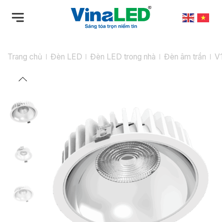
Bỏ
qua
nội
dung
Trang chủ
Đèn LED
Đèn LED trong nhà
Đèn âm trần
V