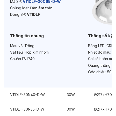
Mã SP:
V11DLF-30C65-D-W
Chủng loại:
Đèn âm trần
Dòng SP:
V11DLF
Thông tin chung
Thông số kỹ 
Màu vỏ:
Trắng
Bóng LED:
CREE
Vật liệu:
Hợp kim nhôm
Nhiệt độ màu:
6
Chuẩn IP:
IP40
Chỉ số hoàn màu
Quang thông:
33
Góc chiếu:
50°
V11DLF-30N40-D-W
30W
Ø217xH70m
V11DLF-30N35-D-W
30W
Ø217xH70m