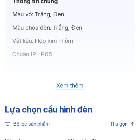
Thông tin chung
Màu vỏ:
Trắng, Đen
Màu chóa đèn:
Trắng, Đen
Vật liệu:
Hợp kim nhôm
Chuẩn IP:
IP65
Thông số kỹ thuật
Xem thêm
Bóng LED:
CREE(USA)
Nhiệt độ màu:
6500K, 4000K, 3500K,
Lựa chọn cấu hình đèn
3000K
Bộ lọc sản phẩm
Thu gọn
Chỉ số hoàn màu:
CRI80