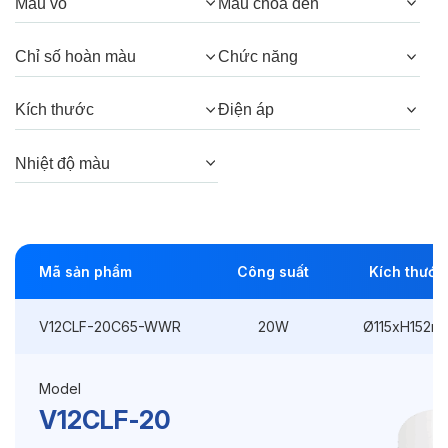
Quang thông:
2000lm(C), 2000lm(N),
Màu vỏ
Màu chóa đèn
1900lm(W)
Chỉ số hoàn màu
Chức năng
Góc chiếu:
40°
Kích thước
Điện áp
Thông số Điện & Lắp đặt
Nhiệt độ màu
Công suất:
20W
Kiểu lắp đặt:
Lắp nổi
Mã sản phẩm
Công suất
Kích thước
Kích thước
Ø115xH152mm
Điện áp:
220VAC, 50Hz
V12CLF-20C65-WWR
20W
Ø115xH152m
Model
Độ bền & tùy chọn mở rộng
V12CLF-20
Tuổi thọ:
>30000h