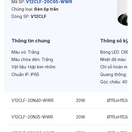
Mã SP:
V12CLF-20C65-WWR
Chủng loại:
Đèn ốp trần
Bảo hành:
3 năm
Dòng SP:
V12CLF
Chức năng:
On/Off
Thông tin chung
Thông số kỹ 
Màu vỏ:
Trắng
Bóng LED:
CREE
Màu chóa đèn:
Trắng
Nhiệt độ màu:
6
Vật liệu:
Hợp kim nhôm
Chỉ số hoàn màu
Chuẩn IP:
IP65
Quang thông:
20
Góc chiếu:
40°
V12CLF-20N40-WWR
20W
Ø115xH152m
V12CLF-20N35-WWR
20W
Ø115xH152m