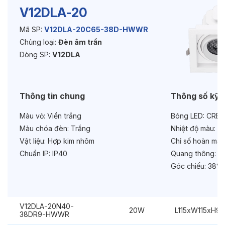
V12DLA-20
Mã SP:
V12DLA-20C65-38D-HWWR
Độ bền & tùy chọn mở rộng
Chủng loại:
Đèn âm trần
Tuổi thọ:
>30000h
Dòng SP:
V12DLA
Bảo hành:
3 năm
Thông tin chung
Thông số kỹ 
Chức năng:
On/Off
Màu vỏ:
Viền trắng
Bóng LED:
CREE
Màu chóa đèn:
Trắng
Nhiệt độ màu:
6
Vật liệu:
Hợp kim nhôm
Chỉ số hoàn màu
Chuẩn IP:
IP40
Quang thông:
20
Góc chiếu:
38° 
V12DLA-20N40-
20W
L115xW115xH9
38DR9-HWWR