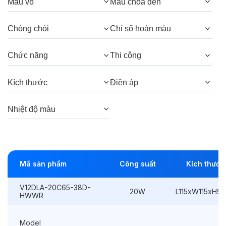
Quang thông:
2000lm(C), 2000lm(N),
Màu vỏ
Màu chóa đèn
1900lm(W)
Chóng chói
Chỉ số hoàn màu
Góc chiếu:
38° (Honeycomb), 38°, 24°
(Honeycomb), 24°
Chức năng
Thi công
Kích thước
Điện áp
Thông số Điện & Lắp đặt
Nhiệt độ màu
Công suất:
20W
Kiểu lắp đặt:
Lắp âm
Điều hướng:
Có chỉnh hướng
Mã sản phẩm
Công suất
Kích thước
Kích thước
L115xW115xH95mm
V12DLA-20C65-38D-
20W
L115xW115xH9
HWWR
Thi công:
L100xW100mm
Điện áp:
220VAC, 50Hz
Model