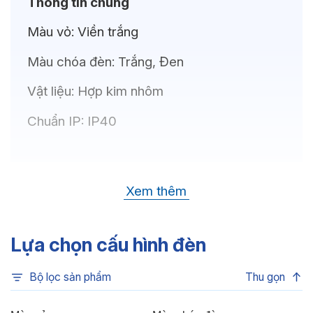
Thông tin chung
Màu vỏ:
Viền trắng
Màu chóa đèn:
Trắng, Đen
Vật liệu:
Hợp kim nhôm
Chuẩn IP:
IP40
Thông số kỹ thuật
Xem thêm
Bóng LED:
OSRAM(GERMANY)
Nhiệt độ màu:
6500K, 4000K, 3500K,
Lựa chọn cấu hình đèn
3000K, 3CCT
Bộ lọc sản phẩm
Thu gọn
Chỉ số hoàn màu:
CRI>80, CRI>90