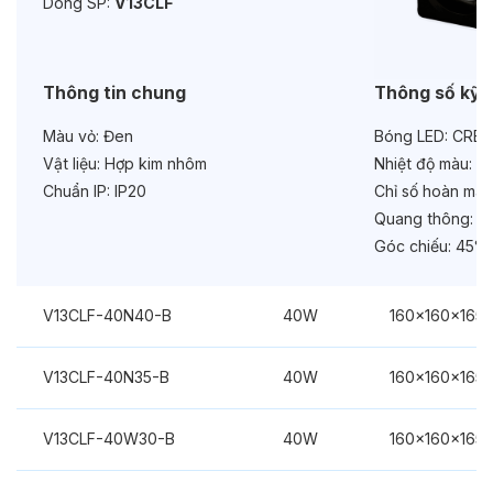
Dòng SP:
V13CLF
Chức năng:
On/Off
Thông tin chung
Thông số kỹ 
Màu vỏ:
Đen
Bóng LED:
CREE
Vật liệu:
Hợp kim nhôm
Nhiệt độ màu:
6
Chuẩn IP:
IP20
Chỉ số hoàn màu
Quang thông:
42
Góc chiếu:
45°
V13CLF-40N40-B
40W
160x160x165
V13CLF-40N35-B
40W
160x160x165
V13CLF-40W30-B
40W
160x160x165