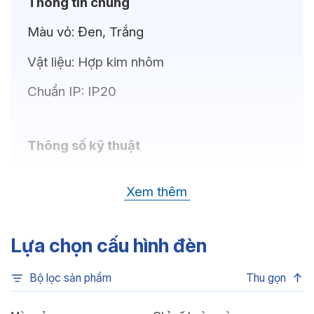
Thông tin chung
Màu vỏ:
Đen, Trắng
Vật liệu:
Hợp kim nhôm
Chuẩn IP:
IP20
Thông số kỹ thuật
Bóng LED:
CREE(USA)
Xem thêm
Nhiệt độ màu:
6500K, 4000K, 3500K,
3000K
Lựa chọn cấu hình đèn
Chỉ số hoàn màu:
CRI80
Bộ lọc sản phẩm
Thu gọn
Quang thông:
4200lm(C), 4200lm(N),
4050lm(W)