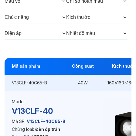
Màu vỏ
Chỉ số hoàn màu
Góc chiếu:
45°
Chức năng
Kích thước
Thông số Điện & Lắp đặt
Điện áp
Nhiệt độ màu
Công suất:
40W
Kiểu lắp đặt:
Lắp nổi
Mã sản phẩm
Công suất
Kích thước
Kích thước
160x160x165mm
V13CLF-40C65-B
40W
160x160x165
Điện áp:
220VAC, 50Hz
Model
Độ bền & tùy chọn mở rộng
V13CLF-40
Tuổi thọ:
>30000h
Mã SP:
V13CLF-40C65-B
Chủng loại:
Đèn ốp trần
Bảo hành:
3 năm