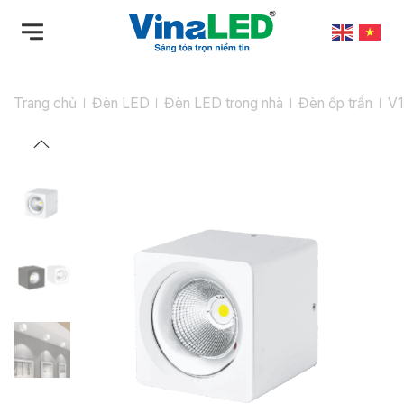
Bỏ
qua
nội
dung
Trang chủ
Đèn LED
Đèn LED trong nhà
Đèn ốp trần
V