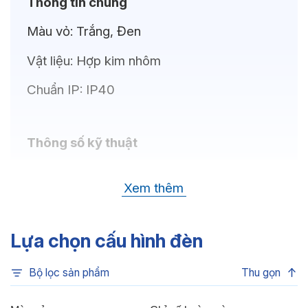
Thông tin chung
Màu vỏ:
Trắng, Đen
Vật liệu:
Hợp kim nhôm
Chuẩn IP:
IP40
Thông số kỹ thuật
Bóng LED:
LUMILEDS (USA)
Xem thêm
Nhiệt độ màu:
6500K, 4000K, 3000K
Chỉ số hoàn màu:
CRI80
Lựa chọn cấu hình đèn
Quang thông:
1320lm(C), 1320lm(N),
Bộ lọc sản phẩm
Thu gọn
1200llm(W)