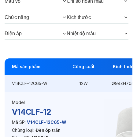
Góc chiếu:
110°
Màu vỏ
Chỉ số hoàn màu
Chức năng
Kích thước
Thông số Điện & Lắp đặt
Điện áp
Nhiệt độ màu
Công suất:
12W
Kiểu lắp đặt:
Lắp nổi
Kích thước
Ø94xH70mm
Mã sản phẩm
Công suất
Kích thước
Điện áp:
220VAC, 50Hz
V14CLF-12C65-W
12W
Ø94xH70m
Độ bền & tùy chọn mở rộng
Model
V14CLF-12
Tuổi thọ:
>30000h
Mã SP:
V14CLF-12C65-W
Bảo hành:
3 năm
Chủng loại:
Đèn ốp trần