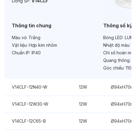
Dòng SP:
V14CLF
Chức năng:
On/Off
Thông tin chung
Thông số kỹ 
Màu vỏ:
Trắng
Bóng LED:
LUMIL
Vật liệu:
Hợp kim nhôm
Nhiệt độ màu:
6
Chuẩn IP:
IP40
Chỉ số hoàn màu
Quang thông:
13
Góc chiếu:
110°
V14CLF-12N40-W
12W
Ø94xH70m
V14CLF-12W30-W
12W
Ø94xH70m
V14CLF-12C65-B
12W
Ø94xH70m