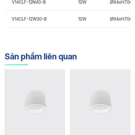
V14CLF-12N40-B
12W
Ø94xH70m
V14CLF-12W30-B
12W
Ø94xH70m
Sản phẩm liên quan