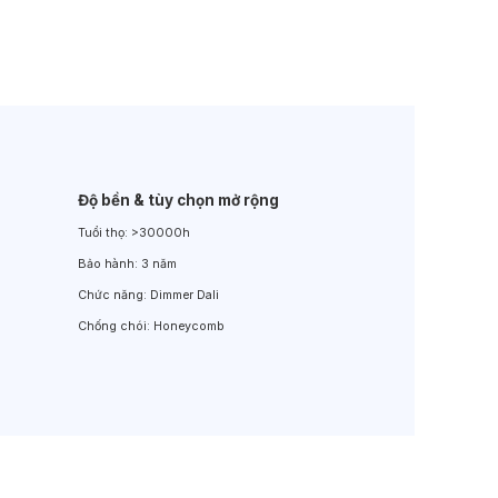
Đèn LED Sân Vườn
Đèn Đường
Độ bền & tùy chọn mở rộng
Tuổi thọ:
>30000h
Bảo hành:
3 năm
Chức năng:
Dimmer Dali
Chống chói:
Honeycomb