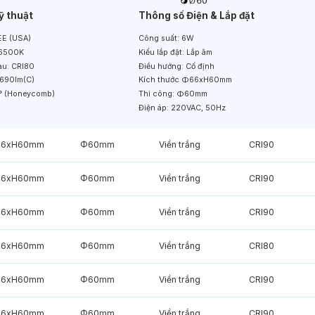
ỹ thuật
Thông số Điện & Lắp đặt
E (USA)
Công suất:
6W
6500K
Kiểu lắp đặt:
Lắp âm
àu:
CRI80
Điều hướng:
Cố định
690lm(C)
Kích thước
Φ66xH60mm
° (Honeycomb)
Thi công:
Φ60mm
Điện áp:
220VAC, 50Hz
6xH60mm
Φ60mm
Viền trắng
CRI90
6xH60mm
Φ60mm
Viền trắng
CRI90
6xH60mm
Φ60mm
Viền trắng
CRI90
6xH60mm
Φ60mm
Viền trắng
CRI80
6xH60mm
Φ60mm
Viền trắng
CRI90
6xH60mm
Φ60mm
Viền trắng
CRI90