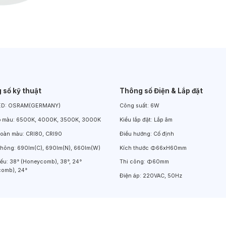
Đèn LED Chiếu Cửa Sổ
Đèn LED Âm Đất
Đèn Hồ Bơi
 số kỹ thuật
Thông số Điện & Lắp đặt
ED:
OSRAM(GERMANY)
Công suất:
6W
ộ màu:
6500K, 4000K, 3500K, 3000K
Kiểu lắp đặt:
Lắp âm
hoàn màu:
CRI80, CRI90
Điều hướng:
Cố định
thông:
690lm(C), 690lm(N), 660lm(W)
Kích thước
Φ66xH60mm
iếu:
38° (Honeycomb), 38°, 24°
Thi công:
Φ60mm
omb), 24°
Điện áp:
220VAC, 50Hz