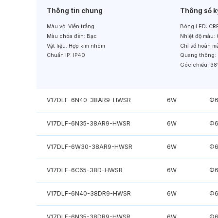
Thông tin chung
Thông số k
Màu vỏ:
Viền trắng
Bóng LED:
CRE
Màu chóa đèn:
Bạc
Nhiệt độ màu:
Vật liệu:
Hợp kim nhôm
Chỉ số hoàn m
Chuẩn IP:
IP40
Quang thông:
Góc chiếu:
38
V17DLF-6N40-38AR9-HWSR
6W
Φ6
V17DLF-6N35-38AR9-HWSR
6W
Φ6
V17DLF-6W30-38AR9-HWSR
6W
Φ6
V17DLF-6C65-38D-HWSR
6W
Φ6
V17DLF-6N40-38DR9-HWSR
6W
Φ6
V17DLF-6N35-38DR9-HWSR
6W
Φ6