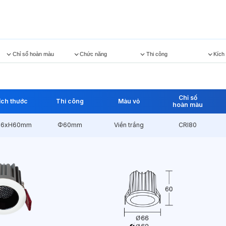
Chỉ số hoàn màu
Chức năng
Thi công
Kích
Chỉ số
ích thước
Thi công
Màu vỏ
hoàn màu
6xH60mm
Φ60mm
Viền trắng
CRI80