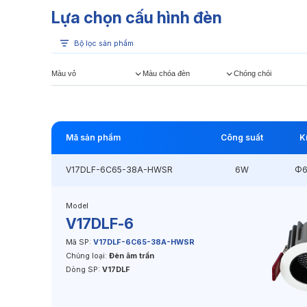
Lựa chọn cấu hình đèn
Bộ lọc sản phẩm
Màu vỏ
Màu chóa đèn
Chóng chói
Mã sản phẩm
Công suất
K
V17DLF-6C65-38A-HWSR
6W
Φ6
Model
V17DLF-6
Mã SP:
V17DLF-6C65-38A-HWSR
Chủng loại:
Đèn âm trần
Dòng SP:
V17DLF