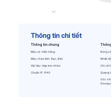
Đèn Chiếu Cảnh Quan
Đèn LED Chiếu Tường
Thông tin chi tiết
Thông tin chung
Thông
Màu vỏ:
Viền trắng
Bóng L
Màu chóa đèn:
Bạc, Đen
Nhiệt đ
Vật liệu:
Hợp kim nhôm
Chỉ số 
Chuẩn IP:
IP40
Quang 
Góc ch
(Honeyc