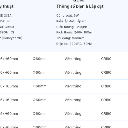
ỹ thuật
Thông số Điện & Lắp đặt
E (USA)
Công suất:
6W
6500K
Kiểu lắp đặt:
Lắp âm
àu:
CRI80
Điều hướng:
Cố định
690lm(C)
Kích thước
Φ66xH60mm
° (Honeycomb)
Thi công:
Φ60mm
Điện áp:
220VAC, 50Hz
6xH60mm
Φ60mm
Viền trắng
CRI90
6xH60mm
Φ60mm
Viền trắng
CRI90
6xH60mm
Φ60mm
Viền trắng
CRI90
6xH60mm
Φ60mm
Viền trắng
CRI80
6xH60mm
Φ60mm
Viền trắng
CRI90
6xH60mm
Φ60mm
Viền trắng
CRI90