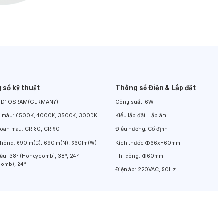
Đèn LED Chiếu Cửa Sổ
Đèn LED Âm Đất
Đèn Hồ Bơi
 số kỹ thuật
Thông số Điện & Lắp đặt
ED:
OSRAM(GERMANY)
Công suất:
6W
ộ màu:
6500K, 4000K, 3500K, 3000K
Kiểu lắp đặt:
Lắp âm
hoàn màu:
CRI80, CRI90
Điều hướng:
Cố định
thông:
690lm(C), 690lm(N), 660lm(W)
Kích thước
Φ66xH60mm
iếu:
38° (Honeycomb), 38°, 24°
Thi công:
Φ60mm
omb), 24°
Điện áp:
220VAC, 50Hz