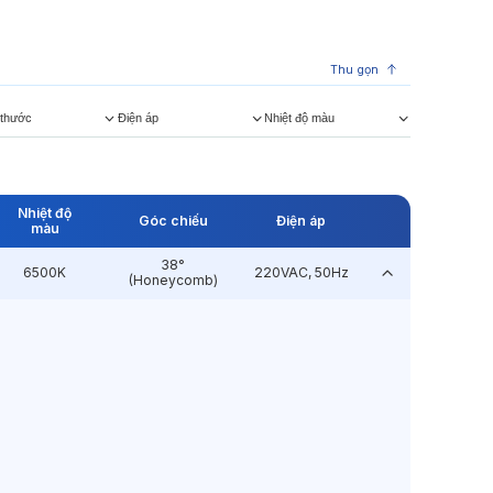
Thu gọn
 thước
Điện áp
Nhiệt độ màu
Nhiệt độ
Góc chiếu
Điện áp
màu
38°
6500K
220VAC, 50Hz
(Honeycomb)