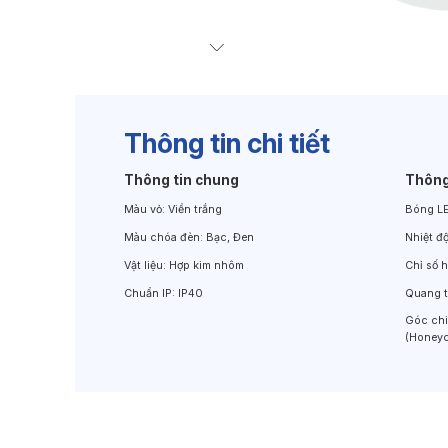
Đèn Chiếu Cảnh Quan
Đèn LED Chiếu Tường
Thông tin chi tiết
Thông tin chung
Thông
Màu vỏ:
Viền trắng
Bóng L
Màu chóa đèn:
Bạc, Đen
Nhiệt đ
Vật liệu:
Hợp kim nhôm
Chỉ số 
Chuẩn IP:
IP40
Quang 
Góc ch
(Honeyc