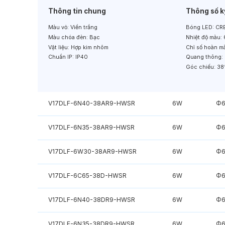
Thông tin chung
Thông số k
Màu vỏ:
Viền trắng
Bóng LED:
CRE
Màu chóa đèn:
Bạc
Nhiệt độ màu:
Vật liệu:
Hợp kim nhôm
Chỉ số hoàn m
Chuẩn IP:
IP40
Quang thông:
Góc chiếu:
38
V17DLF-6N40-38AR9-HWSR
6W
Φ6
V17DLF-6N35-38AR9-HWSR
6W
Φ6
V17DLF-6W30-38AR9-HWSR
6W
Φ6
V17DLF-6C65-38D-HWSR
6W
Φ6
V17DLF-6N40-38DR9-HWSR
6W
Φ6
V17DLF-6N35-38DR9-HWSR
6W
Φ6