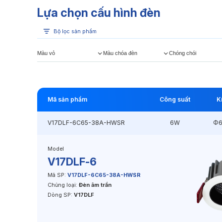
Lựa chọn cấu hình đèn
Bộ lọc sản phẩm
Màu vỏ
Màu chóa đèn
Chóng chói
Mã sản phẩm
Công suất
K
V17DLF-6C65-38A-HWSR
6W
Φ6
Model
V17DLF-6
Mã SP:
V17DLF-6C65-38A-HWSR
Chủng loại:
Đèn âm trần
Dòng SP:
V17DLF