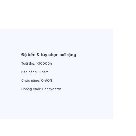
Đèn LED Sân Vườn
Đèn Đường
Độ bền & tùy chọn mở rộng
Tuổi thọ:
>30000h
Bảo hành:
3 năm
Chức năng:
On/Off
Chống chói:
Honeycomb