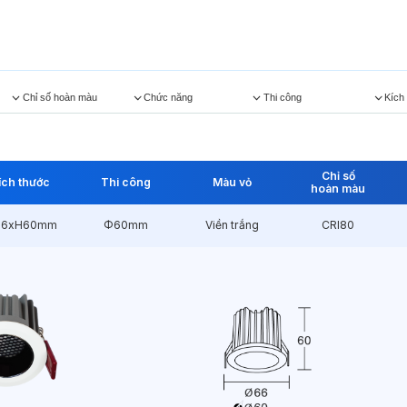
Chỉ số hoàn màu
Chức năng
Thi công
Kích
Chỉ số
ích thước
Thi công
Màu vỏ
hoàn màu
6xH60mm
Φ60mm
Viền trắng
CRI80