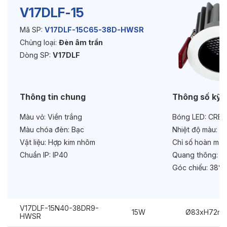
V17DLF-15
Mã SP:
V17DLF-15C65-38D-HWSR
Độ bền & tùy chọn mở rộng
Chủng loại:
Đèn âm trần
Tuổi thọ:
>30000h
Dòng SP:
V17DLF
Bảo hành:
3 năm
Thông tin chung
Thông số kỹ 
Chức năng:
Dimmer Triac
Màu vỏ:
Viền trắng
Bóng LED:
CREE
Chống chói:
Honeycomb
Màu chóa đèn:
Bạc
Nhiệt độ màu:
6
Vật liệu:
Hợp kim nhôm
Chỉ số hoàn màu
Chuẩn IP:
IP40
Quang thông:
16
Góc chiếu:
38° 
V17DLF-15N40-38DR9-
15W
Ø83xH72m
HWSR