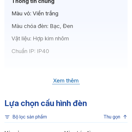
Thông tin chung
Màu vỏ:
Viền trắng
Màu chóa đèn:
Bạc, Đen
Vật liệu:
Hợp kim nhôm
Chuẩn IP:
IP40
Thông số kỹ thuật
Xem thêm
Bóng LED:
CREE (USA)
Nhiệt độ màu:
6500K, 4000K, 3500K,
Lựa chọn cấu hình đèn
3000K, 3CCT
Bộ lọc sản phẩm
Thu gọn
Chỉ số hoàn màu:
CRI80, CRI90