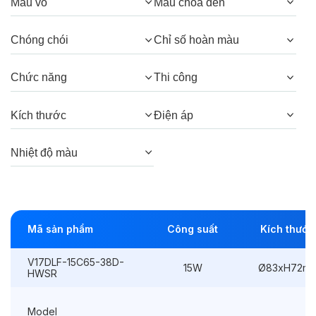
Quang thông:
1650lm(C), 1650lm(N),
Màu vỏ
Màu chóa đèn
1575lm(W)
Chóng chói
Chỉ số hoàn màu
Góc chiếu:
38° (Honeycomb), 38°, 24°
(Honeycomb), 24°
Chức năng
Thi công
Kích thước
Điện áp
Thông số Điện & Lắp đặt
Nhiệt độ màu
Công suất:
15W
Kiểu lắp đặt:
Lắp âm
Điều hướng:
Cố định
Mã sản phẩm
Công suất
Kích thước
Kích thước
Ø83xH72mm
V17DLF-15C65-38D-
15W
Ø83xH72m
HWSR
Thi công:
Ø75mm
Điện áp:
220VAC, 50Hz
Model