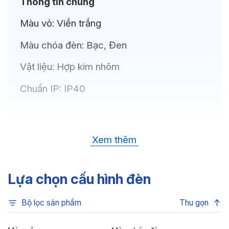
Thông tin chung
Màu vỏ:
Viền trắng
Màu chóa đèn:
Bạc, Đen
Vật liệu:
Hợp kim nhôm
Chuẩn IP:
IP40
Thông số kỹ thuật
Xem thêm
Bóng LED:
OSRAM(GERMANY)
Nhiệt độ màu:
6500K, 4000K, 3500K,
Lựa chọn cấu hình đèn
3000K, 3CCT
Bộ lọc sản phẩm
Thu gọn
Chỉ số hoàn màu:
CRI80, CRI90