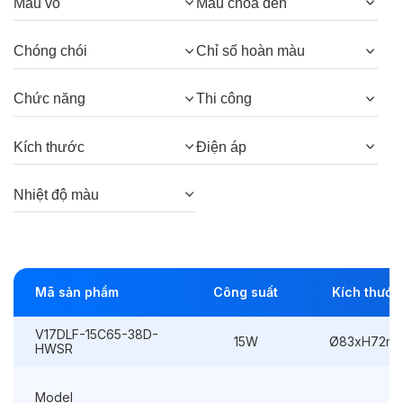
Quang thông:
1650lm(C), 1650lm(N),
Màu vỏ
Màu chóa đèn
1575lm(W)
Chóng chói
Chỉ số hoàn màu
Góc chiếu:
38° (Honeycomb), 38°, 24°
(Honeycomb), 24°
Chức năng
Thi công
Kích thước
Điện áp
Thông số Điện & Lắp đặt
Nhiệt độ màu
Công suất:
15W
Kiểu lắp đặt:
Lắp âm
Điều hướng:
Cố định
Mã sản phẩm
Công suất
Kích thước
Kích thước
Ø83xH72mm
V17DLF-15C65-38D-
15W
Ø83xH72m
HWSR
Thi công:
Ø75mm
Điện áp:
220VAC, 50Hz
Model