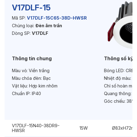
V17DLF-15
Mã SP:
V17DLF-15C65-38D-HWSR
Độ bền & tùy chọn mở rộng
Chủng loại:
Đèn âm trần
Tuổi thọ:
>30000h
Dòng SP:
V17DLF
Bảo hành:
3 năm
Thông tin chung
Thông số kỹ 
Chức năng:
Dimmer Triac
Màu vỏ:
Viền trắng
Bóng LED:
CREE
Màu chóa đèn:
Bạc
Nhiệt độ màu:
6
Vật liệu:
Hợp kim nhôm
Chỉ số hoàn màu
Chuẩn IP:
IP40
Quang thông:
16
Góc chiếu:
38° 
V17DLF-15N40-38DR9-
15W
Ø83xH72m
HWSR