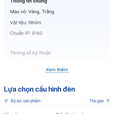
Thông tin chung
Màu vỏ:
Vàng, Trắng
Vật liệu:
Nhôm
Chuẩn IP:
IP40
Thông số kỹ thuật
Bóng LED:
LEDVANCE
Xem thêm
Nhiệt độ màu:
6500K, 4000K, 3000K
Chỉ số hoàn màu:
CRI80
Lựa chọn cấu hình đèn
Quang thông:
630lm(C), 630lm(N),
Bộ lọc sản phẩm
Thu gọn
600lm(W)