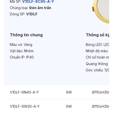
Tuổi thọ:
>30000h
Mã SP:
V1DLF-6C65-A-Y
Chủng loại:
Đèn âm trần
Bảo hành:
2 năm
Dòng SP:
V1DLF
Chức năng:
On/Off
Thông tin chung
Thông số kỹ 
Màu vỏ:
Vàng
Bóng LED:
LEDV
Vật liệu:
Nhôm
Nhiệt độ màu:
6
Chuẩn IP:
IP40
Chỉ số hoàn màu
Quang thông:
63
Góc chiếu:
120°
V1DLF-6N40-A-Y
6W
Ø110xH35m
V1DLF-6W30-A-Y
6W
Ø110xH35m