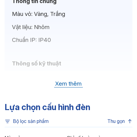
Thông tin chung
Màu vỏ:
Vàng, Trắng
Vật liệu:
Nhôm
Chuẩn IP:
IP40
Thông số kỹ thuật
Bóng LED:
LEDVANCE
Xem thêm
Nhiệt độ màu:
6500K, 4000K, 3000K
Chỉ số hoàn màu:
CRI80
Lựa chọn cấu hình đèn
Quang thông:
1575lm(C), 1575lm(N),
Bộ lọc sản phẩm
Thu gọn
1500lm(W)