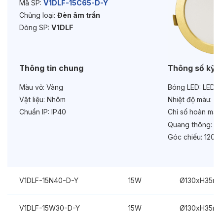
Tuổi thọ:
>30000h
Mã SP:
V1DLF-15C65-D-Y
Chủng loại:
Đèn âm trần
Bảo hành:
2 năm
Dòng SP:
V1DLF
Chức năng:
On/Off
Thông tin chung
Thông số kỹ 
Màu vỏ:
Vàng
Bóng LED:
LEDV
Vật liệu:
Nhôm
Nhiệt độ màu:
6
Chuẩn IP:
IP40
Chỉ số hoàn màu
Quang thông:
15
Góc chiếu:
120°
V1DLF-15N40-D-Y
15W
Ø130xH35m
V1DLF-15W30-D-Y
15W
Ø130xH35m