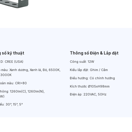
Đèn LED Chiếu Cửa Sổ
Đèn LED Âm Đất
Đèn Hồ Bơi
 số kỹ thuật
Thông số Điện & Lắp đặt
ED:
CREE (USA)
Công suất:
12W
ộ màu:
Xanh dương, Xanh lá, Đỏ, 6500K,
Kiểu lắp đặt:
Ghim / Cắm
 3000K
Điều hướng:
Có chỉnh hướng
hoàn màu:
CRI>80
Kích thước
Ø105xH98mm
thông:
1260lm(C), 1260lm(N),
Điện áp:
220VAC, 50Hz
(W)
iếu:
30°, 15°, 5°