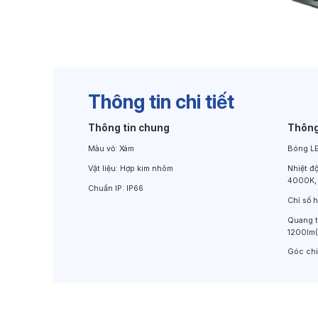
Đèn Chiếu Cảnh Quan
Đèn LED Chiếu Tường
Thông tin chi tiết
Thông tin chung
Thông
Màu vỏ:
Xám
Bóng L
Vật liệu:
Hợp kim nhôm
Nhiệt đ
4000K,
Chuẩn IP:
IP66
Chỉ số 
Quang 
1200lm
Góc ch