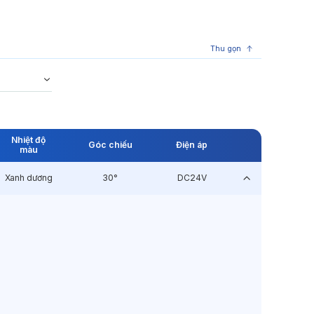
Thu gọn
Nhiệt độ
Góc chiếu
Điện áp
màu
Xanh dương
30°
DC24V