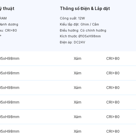
ỹ thuật
Thông số Điện & Lắp đặt
RAM
Công suất:
12W
Xanh dương
Kiểu lắp đặt:
Ghim / Cắm
àu:
CRI>80
Điều hướng:
Có chỉnh hướng
°
Kích thước
Ø105xH98mm
Điện áp:
DC24V
05xH98mm
Xám
CRI>80
05xH98mm
Xám
CRI>80
05xH98mm
Xám
CRI>80
05xH98mm
Xám
CRI>80
05xH98mm
Xám
CRI>80
05xH98mm
Xám
CRI>80