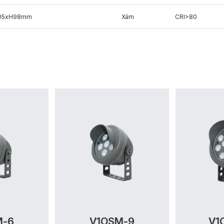
05xH98mm
Xám
CRI>80
M-6
V1OSM-9
V1