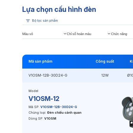
Lựa chọn cấu hình đèn
Bộ lọc sản phẩm
Màu vỏ
Chỉ số hoàn màu
Chức năng
Mã sản phẩm
Công suất
K
V1OSM-12B-30D24-G
12W
Ø1
Model
V1OSM-12
Mã SP:
V1OSM-12B-30D24-G
Chủng loại:
Đèn chiếu cảnh quan
Dòng SP:
V1OSM