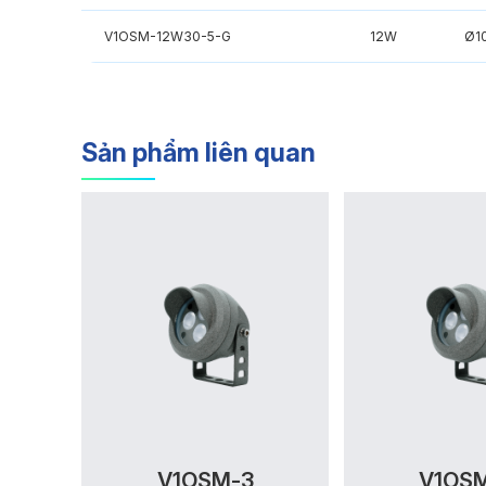
V1OSM-12W30-5-G
12W
Ø1
Sản phẩm liên quan
V1OSM-3
V1OS