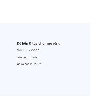
Đèn LED Sân Vườn
Đèn Đường
Độ bền & tùy chọn mở rộng
Tuổi thọ:
>30000h
Bảo hành:
3 năm
Chức năng:
On/Off