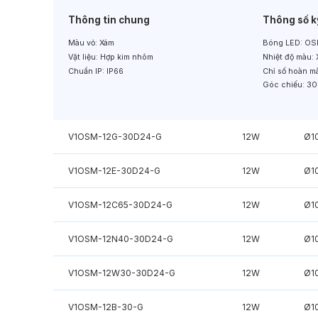
Thông tin chung
Thông số k
Màu vỏ:
Xám
Bóng LED:
OS
Vật liệu:
Hợp kim nhôm
Nhiệt độ màu:
Chuẩn IP:
IP66
Chỉ số hoàn m
Góc chiếu:
30
V1OSM-12G-30D24-G
12W
Ø1
V1OSM-12E-30D24-G
12W
Ø1
V1OSM-12C65-30D24-G
12W
Ø1
V1OSM-12N40-30D24-G
12W
Ø1
V1OSM-12W30-30D24-G
12W
Ø1
V1OSM-12B-30-G
12W
Ø1