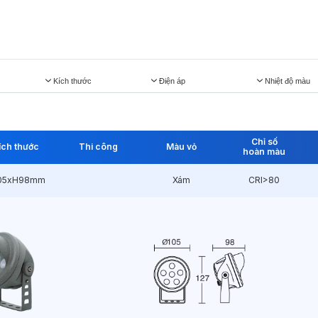
Kích thước
Điện áp
Nhiệt độ màu
Chỉ số
ích thước
Thi công
Màu vỏ
hoàn màu
05xH98mm
Xám
CRI>80