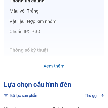
Thông tin chung
Màu vỏ:
Trắng
Vật liệu:
Hợp kim nhôm
Chuẩn IP:
IP30
Thông số kỹ thuật
Bóng LED:
LEDVANCE
Xem thêm
Nhiệt độ màu:
6500K, 4000K, 3000K
Chỉ số hoàn màu:
CRI80
Lựa chọn cấu hình đèn
Quang thông:
810lm(C), 810lm(N),
Bộ lọc sản phẩm
Thu gọn
745lm(W)