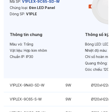
Bảo hành:
2 năm
Mã SP:
V1PLEX-9C65-SD-W
Chủng loại:
Đèn LED Panel
Chức năng:
On/Off
Dòng SP:
V1PLE
Thông tin chung
Thông số kỹ 
Màu vỏ:
Trắng
Bóng LED:
LEDV
Vật liệu:
Hợp kim nhôm
Nhiệt độ màu:
6
Chuẩn IP:
IP30
Chỉ số hoàn màu
Quang thông:
81
Góc chiếu:
120°
V1PLEX-9N40-SD-W
9W
Ø120xH22m
V1PLEX-9C65-S-W
9W
Ø120xH22m