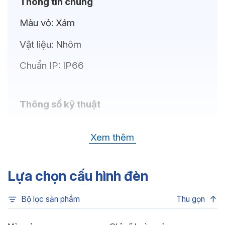
Thông tin chung
Màu vỏ:
Xám
Vật liệu:
Nhôm
Chuẩn IP:
IP66
Thông số kỹ thuật
Bóng LED:
LUMILEDS (USA)
Xem thêm
Nhiệt độ màu:
6500K, 4000K, 3000K
Chỉ số hoàn màu:
CRI>80
Lựa chọn cấu hình đèn
Quang thông:
21.750lm(C), 21.750lm(N),
Bộ lọc sản phẩm
Thu gọn
21.000lm(W)