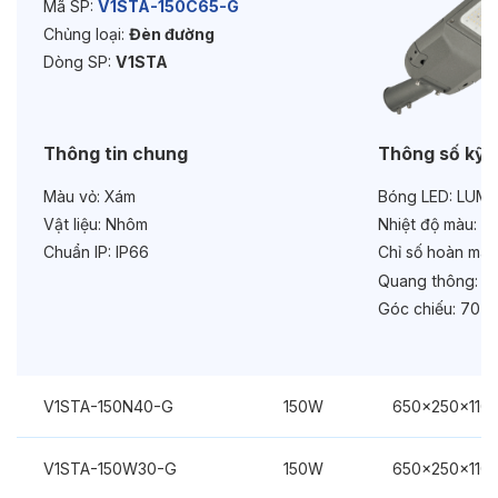
Tuổi thọ:
>50000h
Mã SP:
V1STA-150C65-G
Chủng loại:
Đèn đường
Bảo hành:
5 năm
Dòng SP:
V1STA
Chức năng:
On/Off
Thông tin chung
Thông số kỹ 
Màu vỏ:
Xám
Bóng LED:
LUMIL
Vật liệu:
Nhôm
Nhiệt độ màu:
6
Chuẩn IP:
IP66
Chỉ số hoàn màu
Quang thông:
21
Góc chiếu:
70x1
V1STA-150N40-G
150W
650x250x110
V1STA-150W30-G
150W
650x250x110