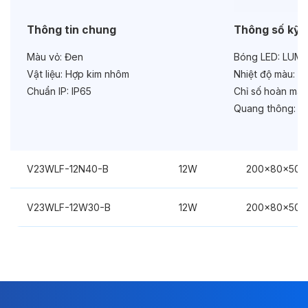
Thông tin chung
Thông số kỹ 
Màu vỏ:
Đen
Bóng LED:
LUMIL
Vật liệu:
Hợp kim nhôm
Nhiệt độ màu:
6
Chuẩn IP:
IP65
Chỉ số hoàn màu
Quang thông:
78
V23WLF-12N40-B
12W
200x80x50
V23WLF-12W30-B
12W
200x80x50