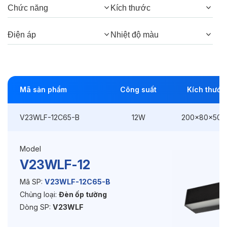
Chức năng
Kích thước
Công suất:
12W
Điện áp
Nhiệt độ màu
Kiểu lắp đặt:
Lắp nổi
Điều hướng:
Cố định
Kích thước
200x80x50mm
Mã sản phẩm
Công suất
Kích thước
Điện áp:
220VAC, 50Hz
V23WLF-12C65-B
12W
200x80x50
Độ bền & tùy chọn mở rộng
Model
V23WLF-12
Tuổi thọ:
>30000h
Mã SP:
V23WLF-12C65-B
Bảo hành:
3 năm
Chủng loại:
Đèn ốp tường
Dòng SP:
V23WLF
Chức năng:
On/Off