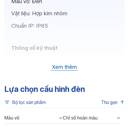
Màu vỏ:
Đen
Vật liệu:
Hợp kim nhôm
Chuẩn IP:
IP65
Thông số kỹ thuật
Bóng LED:
LUMILEDS (USA)
Xem thêm
Nhiệt độ màu:
6500K, 4000K, 3000K
Chỉ số hoàn màu:
CRI 80
Lựa chọn cấu hình đèn
Quang thông:
780lm(C), 780lm(N),
Bộ lọc sản phẩm
Thu gọn
720lm(W)
Màu vỏ
Chỉ số hoàn màu
Thông số Điện & Lắp đặt