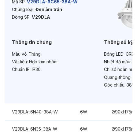
Mã SP:
V29DLA-6C65-38A-W
Chủng loại:
Đèn âm trần
Tuổi thọ:
>30000h
Dòng SP:
V29DLA
Bảo hành:
3 năm
Chức năng:
Dimmer 1-10V
Thông tin chung
Thông số kỹ 
Màu vỏ:
Trắng
Bóng LED:
CREE
Vật liệu:
Hợp kim nhôm
Nhiệt độ màu:
6
Chuẩn IP:
IP30
Chỉ số hoàn màu
Quang thông:
66
Góc chiếu:
38°
V29DLA-6N40-38A-W
6W
Ø90xH75m
V29DLA-6N35-38A-W
6W
Ø90xH75m