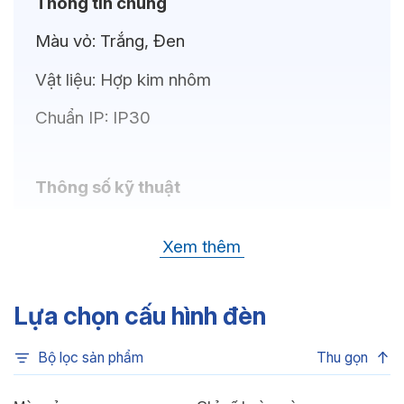
Thông tin chung
Màu vỏ:
Trắng, Đen
Vật liệu:
Hợp kim nhôm
Chuẩn IP:
IP30
Thông số kỹ thuật
Bóng LED:
CREE (USA)
Xem thêm
Nhiệt độ màu:
6500K, 4000K, 3500K,
3000K
Lựa chọn cấu hình đèn
Chỉ số hoàn màu:
CRI80
Bộ lọc sản phẩm
Thu gọn
Quang thông:
660lm(C), 660lm(N),
600lm(W)