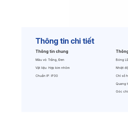
Đèn Chiếu Cảnh Quan
Đèn LED Chiếu Tường
Thông tin chi tiết
Thông tin chung
Thông
Màu vỏ:
Trắng, Đen
Bóng L
Vật liệu:
Hợp kim nhôm
Nhiệt đ
Chuẩn IP:
IP30
Chỉ số 
Quang 
Góc ch