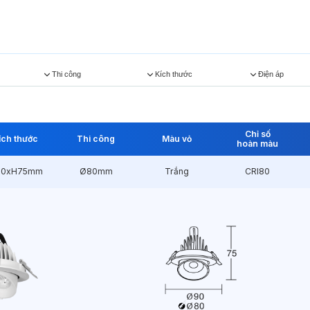
Thi công
Kích thước
Điện áp
Chỉ số
ích thước
Thi công
Màu vỏ
hoàn màu
90xH75mm
Ø80mm
Trắng
CRI80