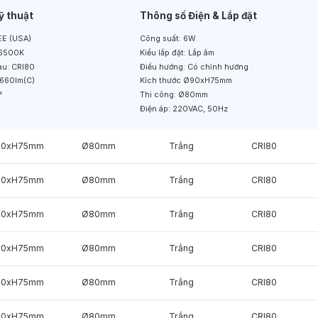
ỹ thuật
Thông số Điện & Lắp đặt
E (USA)
Công suất:
6W
6500K
Kiểu lắp đặt:
Lắp âm
àu:
CRI80
Điều hướng:
Có chỉnh hướng
660lm(C)
Kích thước
Ø90xH75mm
°
Thi công:
Ø80mm
Điện áp:
220VAC, 50Hz
90xH75mm
Ø80mm
Trắng
CRI80
90xH75mm
Ø80mm
Trắng
CRI80
90xH75mm
Ø80mm
Trắng
CRI80
90xH75mm
Ø80mm
Trắng
CRI80
90xH75mm
Ø80mm
Trắng
CRI80
90xH75mm
Ø80mm
Trắng
CRI80