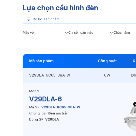
Lựa chọn cấu hình đèn
Bộ lọc sản phẩm
Màu vỏ
Chỉ số hoàn màu
Chức năng
Mã sản phẩm
Công suất
K
V29DLA-6C65-38A-W
6W
Ø
Model
V29DLA-6
Mã SP:
V29DLA-6C65-38A-W
Chủng loại:
Đèn âm trần
Dòng SP:
V29DLA