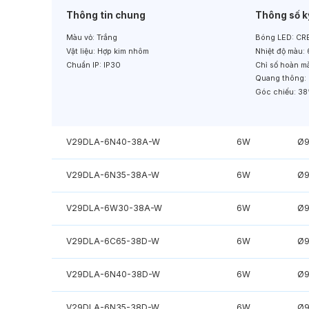
Thông tin chung
Thông số k
Màu vỏ:
Trắng
Bóng LED:
CRE
Vật liệu:
Hợp kim nhôm
Nhiệt độ màu:
Chuẩn IP:
IP30
Chỉ số hoàn m
Quang thông:
Góc chiếu:
38
V29DLA-6N40-38A-W
6W
Ø
V29DLA-6N35-38A-W
6W
Ø
V29DLA-6W30-38A-W
6W
Ø
V29DLA-6C65-38D-W
6W
Ø
V29DLA-6N40-38D-W
6W
Ø
V29DLA-6N35-38D-W
6W
Ø