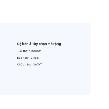
Đèn LED Sân Vườn
Đèn Đường
Độ bền & tùy chọn mở rộng
Tuổi thọ:
>30000h
Bảo hành:
3 năm
Chức năng:
On/Off