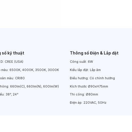
Đèn LED Chiếu Cửa Sổ
Đèn LED Âm Đất
Đèn Hồ Bơi
 số kỹ thuật
Thông số Điện & Lắp đặt
ED:
CREE (USA)
Công suất:
6W
ộ màu:
6500K, 4000K, 3500K, 3000K
Kiểu lắp đặt:
Lắp âm
hoàn màu:
CRI80
Điều hướng:
Có chỉnh hướng
thông:
660lm(C), 660lm(N), 600lm(W)
Kích thước
Ø90xH75mm
iếu:
38°, 24°
Thi công:
Ø80mm
Điện áp:
220VAC, 50Hz