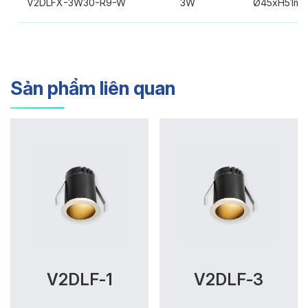
V2DLFX-3W30-R9-W
3W
Ø45xH51m
Sản phẩm liên quan
V2DLF-1
V2DLF-3