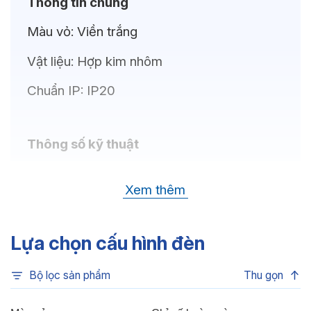
Thông tin chung
Màu vỏ:
Viền trắng
Vật liệu:
Hợp kim nhôm
Chuẩn IP:
IP20
Thông số kỹ thuật
Bóng LED:
OSRAM(GERMANY)
Xem thêm
Nhiệt độ màu:
6500K, 4000K, 3500K,
3000K
Lựa chọn cấu hình đèn
Chỉ số hoàn màu:
CRI>80, CRI>90
Bộ lọc sản phẩm
Thu gọn
Quang thông:
330lm(C), 330lm(N),
315lm(W)