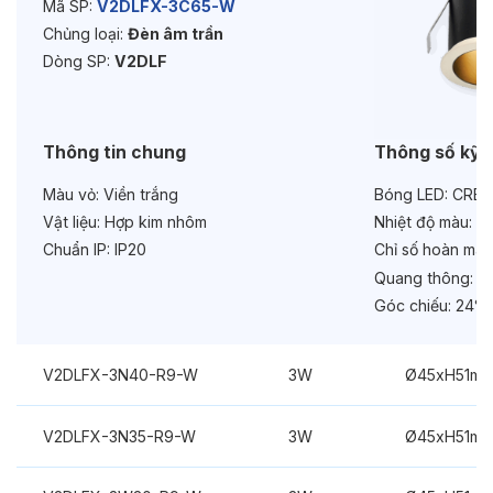
Mã SP:
V2DLFX-3C65-W
Chủng loại:
Đèn âm trần
Bảo hành:
3 năm
Dòng SP:
V2DLF
Chức năng:
On/Off
Thông tin chung
Thông số kỹ 
Màu vỏ:
Viền trắng
Bóng LED:
CREE
Vật liệu:
Hợp kim nhôm
Nhiệt độ màu:
6
Chuẩn IP:
IP20
Chỉ số hoàn màu
Quang thông:
33
Góc chiếu:
24°
V2DLFX-3N40-R9-W
3W
Ø45xH51m
V2DLFX-3N35-R9-W
3W
Ø45xH51m