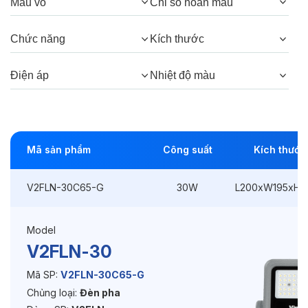
Góc chiếu:
90°
Màu vỏ
Chỉ số hoàn màu
Chức năng
Kích thước
Thông số Điện & Lắp đặt
Điện áp
Nhiệt độ màu
Công suất:
30W
Kiểu lắp đặt:
Gắn trụ / Cột đèn
Điều hướng:
Có chỉnh hướng
Mã sản phẩm
Công suất
Kích thước
Kích thước
L200xW195xH50mm
V2FLN-30C65-G
30W
L200xW195xH
Điện áp:
220VAC, 50Hz
Model
V2FLN-30
Độ bền & tùy chọn mở rộng
Mã SP:
V2FLN-30C65-G
Tuổi thọ:
>50000h
Chủng loại:
Đèn pha