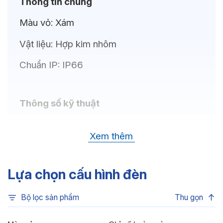
Thông tin chung
Màu vỏ:
Xám
Vật liệu:
Hợp kim nhôm
Chuẩn IP:
IP66
Thông số kỹ thuật
Bóng LED:
Toyoda Gosei (Japan)
Xem thêm
Nhiệt độ màu:
6500K, 4000K, 3000K
Chỉ số hoàn màu:
CRI>80
Lựa chọn cấu hình đèn
Quang thông:
4.050lm(C), 4.050lm(N),
Bộ lọc sản phẩm
Thu gọn
3.900lm(W)