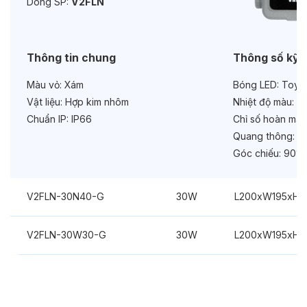
Dòng SP:
V2FLN
Bảo hành:
3 năm
Chức năng:
On/Off
Thông tin chung
Thông số kỹ 
Màu vỏ:
Xám
Bóng LED:
Toyod
Vật liệu:
Hợp kim nhôm
Nhiệt độ màu:
6
Chuẩn IP:
IP66
Chỉ số hoàn màu
Quang thông:
4.
Góc chiếu:
90°
V2FLN-30N40-G
30W
L200xW195xH
V2FLN-30W30-G
30W
L200xW195xH