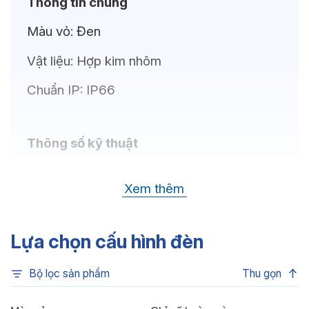
Thông tin chung
Màu vỏ:
Đen
Vật liệu:
Hợp kim nhôm
Chuẩn IP:
IP66
Thông số kỹ thuật
Bóng LED:
Lumileds
Xem thêm
Nhiệt độ màu:
6500K, 4000K, 3000K
Chỉ số hoàn màu:
CRI>80
Lựa chọn cấu hình đèn
Quang thông:
30.000lm(C), 30.000lm(N),
Bộ lọc sản phẩm
Thu gọn
29.000lm(W)