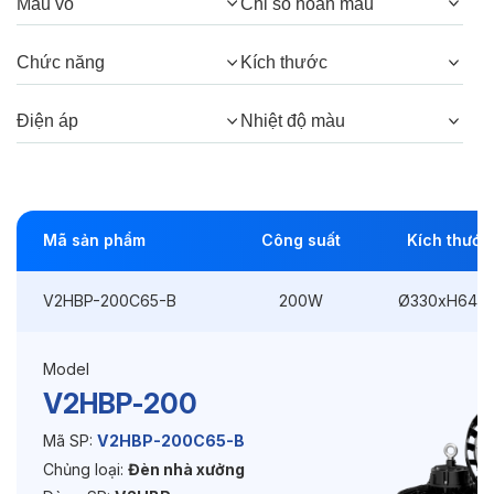
Góc chiếu:
90°
Màu vỏ
Chỉ số hoàn màu
Chức năng
Kích thước
Thông số Điện & Lắp đặt
Điện áp
Nhiệt độ màu
Công suất:
200W
Kiểu lắp đặt:
Lắp treo
Điều hướng:
Cố định
Mã sản phẩm
Công suất
Kích thước
Kích thước
Ø330xH64mm
V2HBP-200C65-B
200W
Ø330xH64m
Điện áp:
220VAC, 50Hz
Model
V2HBP-200
Độ bền & tùy chọn mở rộng
Mã SP:
V2HBP-200C65-B
Tuổi thọ:
>50000h
Chủng loại:
Đèn nhà xưởng