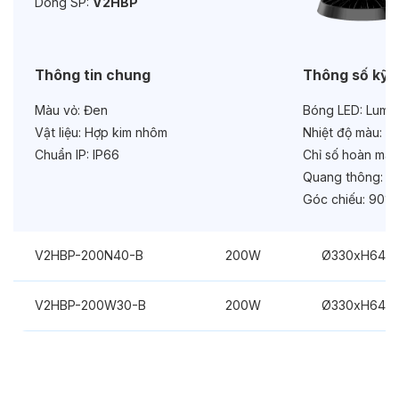
Dòng SP:
V2HBP
Bảo hành:
2 năm
Chức năng:
On/Off
Thông tin chung
Thông số kỹ 
Màu vỏ:
Đen
Bóng LED:
Lumil
Vật liệu:
Hợp kim nhôm
Nhiệt độ màu:
6
Chuẩn IP:
IP66
Chỉ số hoàn màu
Quang thông:
30
Góc chiếu:
90°
V2HBP-200N40-B
200W
Ø330xH64m
V2HBP-200W30-B
200W
Ø330xH64m