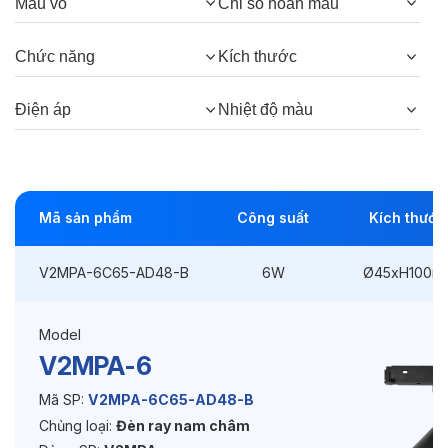
Màu vỏ
Chỉ số hoàn màu
Góc chiếu:
24°
Chức năng
Kích thước
Thông số Điện & Lắp đặt
Điện áp
Nhiệt độ màu
Công suất:
6W
Kiểu lắp đặt:
Gài / Ray
Mã sản phẩm
Công suất
Kích thước
Điều hướng:
Có chỉnh hướng
V2MPA-6C65-AD48-B
6W
Ø45xH100m
Kích thước
Ø45xH100mm
Điện áp:
48VDC
Model
V2MPA-6
Độ bền & tùy chọn mở rộng
Mã SP:
V2MPA-6C65-AD48-B
Chủng loại:
Đèn ray nam châm
Tuổi thọ:
>30000h