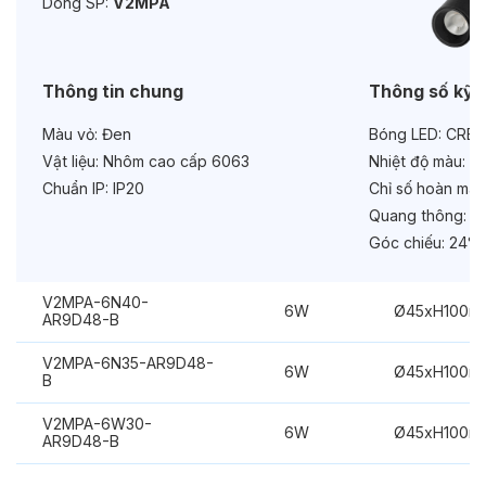
Dòng SP:
V2MPA
Bảo hành:
3 năm
Chức năng:
On/Off
Thông tin chung
Thông số kỹ 
Màu vỏ:
Đen
Bóng LED:
CREE
Vật liệu:
Nhôm cao cấp 6063
Nhiệt độ màu:
6
Chuẩn IP:
IP20
Chỉ số hoàn màu
Quang thông:
57
Góc chiếu:
24°
V2MPA-6N40-
6W
Ø45xH100m
AR9D48-B
V2MPA-6N35-AR9D48-
6W
Ø45xH100m
B
V2MPA-6W30-
6W
Ø45xH100m
AR9D48-B