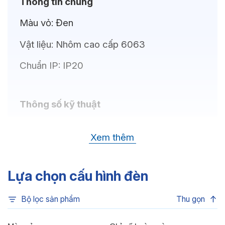
Thông tin chung
Màu vỏ:
Đen
Vật liệu:
Nhôm cao cấp 6063
Chuẩn IP:
IP20
Thông số kỹ thuật
Bóng LED:
CREE / OSRAM
Xem thêm
Nhiệt độ màu:
6500K, 4000K, 3500K,
3000K
Lựa chọn cấu hình đèn
Chỉ số hoàn màu:
CRI80, CRI90
Bộ lọc sản phẩm
Thu gọn
Quang thông:
570lm(C), 570lm(N),
540lm(W)