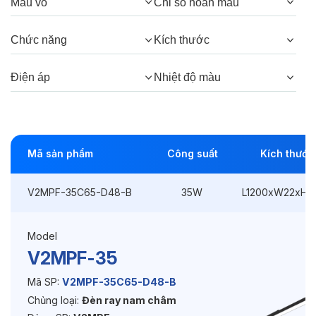
Góc chiếu:
120°
Màu vỏ
Chỉ số hoàn màu
Chức năng
Kích thước
Thông số Điện & Lắp đặt
Điện áp
Nhiệt độ màu
Công suất:
35W
Kiểu lắp đặt:
Gài / Ray
Điều hướng:
Cố định
Mã sản phẩm
Công suất
Kích thước
Kích thước
L1200xW22xH45mm
V2MPF-35C65-D48-B
35W
L1200xW22xH
Điện áp:
48VDC
Model
V2MPF-35
Độ bền & tùy chọn mở rộng
Mã SP:
V2MPF-35C65-D48-B
Tuổi thọ:
>30000h
Chủng loại:
Đèn ray nam châm