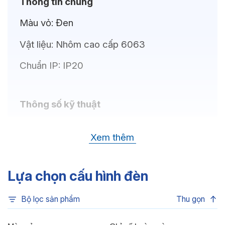
Thông tin chung
Màu vỏ:
Đen
Vật liệu:
Nhôm cao cấp 6063
Chuẩn IP:
IP20
Thông số kỹ thuật
Bóng LED:
LUMILEDS (USA)
Xem thêm
Nhiệt độ màu:
6500K, 4000K, 3000K
Chỉ số hoàn màu:
CRI80
Lựa chọn cấu hình đèn
Quang thông:
3150lm(C), 3150lm(N),
Bộ lọc sản phẩm
Thu gọn
3000lm(W)