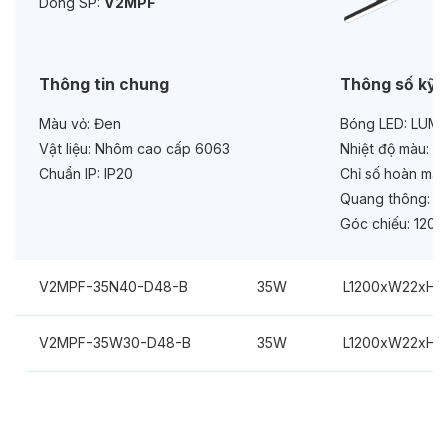
Dòng SP:
V2MPF
Bảo hành:
3 năm
Chức năng:
On/Off
Thông tin chung
Thông số kỹ 
Màu vỏ:
Đen
Bóng LED:
LUMIL
Vật liệu:
Nhôm cao cấp 6063
Nhiệt độ màu:
6
Chuẩn IP:
IP20
Chỉ số hoàn màu
Quang thông:
31
Góc chiếu:
120°
V2MPF-35N40-D48-B
35W
L1200xW22xH
V2MPF-35W30-D48-B
35W
L1200xW22xH