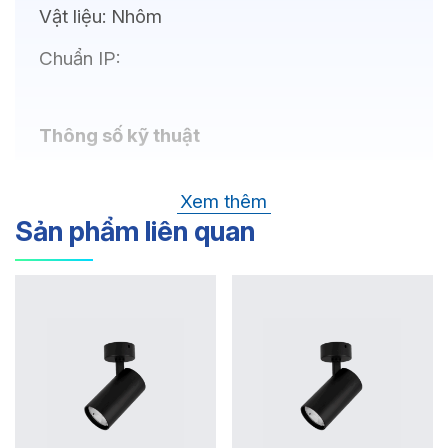
Vật liệu:
Nhôm
Chuẩn IP:
Thông số kỹ thuật
Bóng LED:
OSRAM(GERMANY), CREE
Xem thêm
(USA)
Sản phẩm liên quan
Nhiệt độ màu:
Chỉ số hoàn màu:
Quang thông:
Góc chiếu: