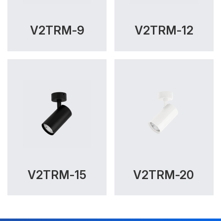
Thông số Điện & Lắp đặt
Công suất:
9W, 12W, 15W
V2TRM-9
V2TRM-12
Kiểu lắp đặt:
Lắp nổi
Điều hướng:
Có chỉnh hướng
Kích thước
Ø60x135mm
Thi công:
Ø60mm
Điện áp:
220VAC, 50Hz
Độ bền & tùy chọn mở rộng
V2TRM-15
V2TRM-20
Tuổi thọ:
>30000h
Bảo hành:
3 năm