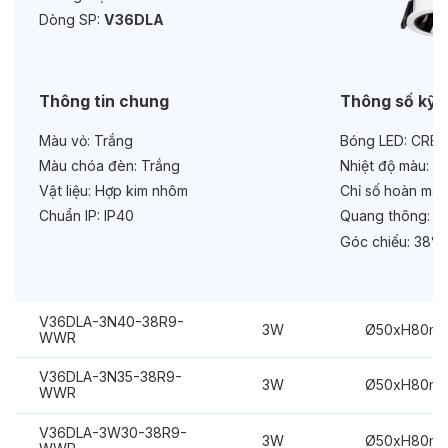
Độ bền & tùy chọn mở rộng
Dòng SP:
V36DLA
Tuổi thọ:
>30000h
Bảo hành:
3 năm
Thông tin chung
Thông số kỹ 
Chức năng:
On/Off
Màu vỏ:
Trắng
Bóng LED:
CREE
Màu chóa đèn:
Trắng
Nhiệt độ màu:
6
Vật liệu:
Hợp kim nhôm
Chỉ số hoàn màu
Chuẩn IP:
IP40
Quang thông:
24
Góc chiếu:
38°
V36DLA-3N40-38R9-
3W
Ø50xH80m
WWR
V36DLA-3N35-38R9-
3W
Ø50xH80m
WWR
V36DLA-3W30-38R9-
3W
Ø50xH80m