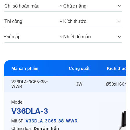
Chỉ số hoàn màu
Chức năng
Góc chiếu:
38°, 24°
Thi công
Kích thước
Thông số Điện & Lắp đặt
Điện áp
Nhiệt độ màu
Công suất:
3W
Kiểu lắp đặt:
Lắp âm
Mã sản phẩm
Công suất
Kích thước
Điều hướng:
Có chỉnh hướng
V36DLA-3C65-38-
Kích thước
Ø50xH80mm
3W
Ø50xH80m
WWR
Thi công:
Ø45mm
Model
Điện áp:
220VAC, 50Hz
V36DLA-3
Mã SP:
V36DLA-3C65-38-WWR
Chủng loại:
Đèn âm trần