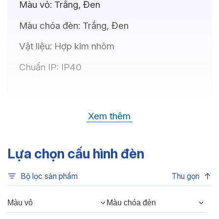
Màu vỏ:
Trắng, Đen
Màu chóa đèn:
Trắng, Đen
Vật liệu:
Hợp kim nhôm
Chuẩn IP:
IP40
Thông số kỹ thuật
Xem thêm
Bóng LED:
OSRAM(GERMANY)
Nhiệt độ màu:
6500K, 4000K, 3500K,
Lựa chọn cấu hình đèn
3000K
Bộ lọc sản phẩm
Thu gọn
Chỉ số hoàn màu:
CRI80, CRI90
Quang thông:
240lm(C), 240lm(N),
Màu vỏ
Màu chóa đèn
210lm(W)