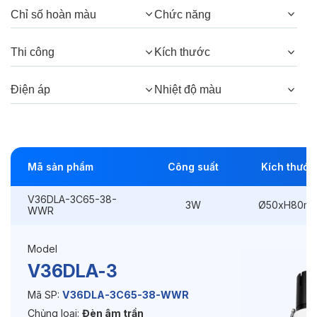
Chỉ số hoàn màu
Chức năng
Góc chiếu:
38°, 24°
Thi công
Kích thước
Thông số Điện & Lắp đặt
Điện áp
Nhiệt độ màu
Công suất:
3W
Kiểu lắp đặt:
Lắp âm
Mã sản phẩm
Công suất
Kích thước
Điều hướng:
Có chỉnh hướng
V36DLA-3C65-38-
Kích thước
Ø50xH80mm
3W
Ø50xH80m
WWR
Thi công:
Ø45mm
Model
Điện áp:
220VAC, 50Hz
V36DLA-3
Mã SP:
V36DLA-3C65-38-WWR
Chủng loại:
Đèn âm trần