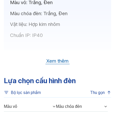
Màu vỏ:
Trắng, Đen
Màu chóa đèn:
Trắng, Đen
Vật liệu:
Hợp kim nhôm
Chuẩn IP:
IP40
Thông số kỹ thuật
Xem thêm
Bóng LED:
OSRAM(GERMANY)
Nhiệt độ màu:
6500K, 4000K, 3500K,
Lựa chọn cấu hình đèn
3000K
Bộ lọc sản phẩm
Thu gọn
Chỉ số hoàn màu:
CRI80, CRI90
Quang thông:
240lm(C), 240lm(N),
Màu vỏ
Màu chóa đèn
210lm(W)