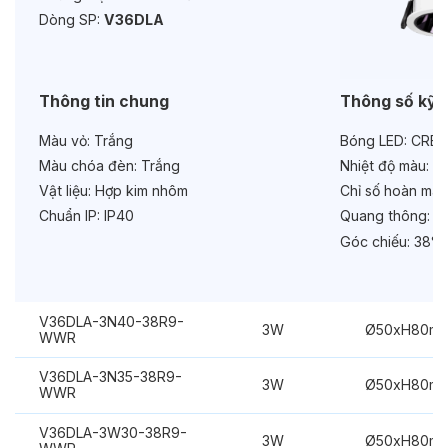
Độ bền & tùy chọn mở rộng
Dòng SP:
V36DLA
Tuổi thọ:
>30000h
Bảo hành:
3 năm
Thông tin chung
Thông số kỹ 
Chức năng:
On/Off
Màu vỏ:
Trắng
Bóng LED:
CREE
Màu chóa đèn:
Trắng
Nhiệt độ màu:
6
Vật liệu:
Hợp kim nhôm
Chỉ số hoàn màu
Chuẩn IP:
IP40
Quang thông:
24
Góc chiếu:
38°
V36DLA-3N40-38R9-
3W
Ø50xH80m
WWR
V36DLA-3N35-38R9-
3W
Ø50xH80m
WWR
V36DLA-3W30-38R9-
3W
Ø50xH80m