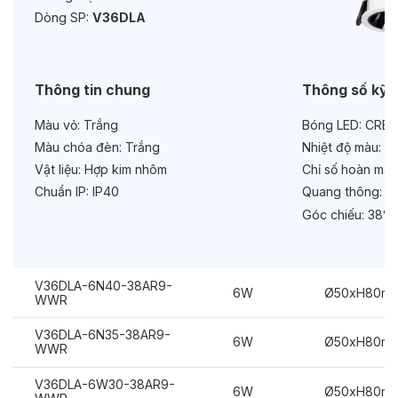
Độ bền & tùy chọn mở rộng
Dòng SP:
V36DLA
Tuổi thọ:
>30000h
Bảo hành:
3 năm
Thông tin chung
Thông số kỹ 
Chức năng:
Dimmer Dali
Màu vỏ:
Trắng
Bóng LED:
CREE
Màu chóa đèn:
Trắng
Nhiệt độ màu:
6
Vật liệu:
Hợp kim nhôm
Chỉ số hoàn màu
Chuẩn IP:
IP40
Quang thông:
48
Góc chiếu:
38°
V36DLA-6N40-38AR9-
6W
Ø50xH80m
WWR
V36DLA-6N35-38AR9-
6W
Ø50xH80m
WWR
V36DLA-6W30-38AR9-
6W
Ø50xH80m