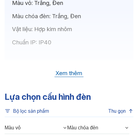
Màu vỏ:
Trắng, Đen
Màu chóa đèn:
Trắng, Đen
Vật liệu:
Hợp kim nhôm
Chuẩn IP:
IP40
Thông số kỹ thuật
Xem thêm
Bóng LED:
OSRAM(GERMANY)
Nhiệt độ màu:
6500K, 4000K, 3500K,
Lựa chọn cấu hình đèn
3000K, 3CCT
Bộ lọc sản phẩm
Thu gọn
Chỉ số hoàn màu:
CRI80, CRI90
Quang thông:
480lm(C), 480lm(N),
Màu vỏ
Màu chóa đèn
420lm(W)