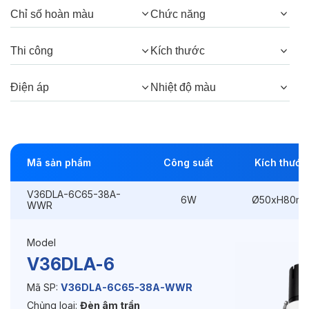
Chỉ số hoàn màu
Chức năng
Góc chiếu:
38°, 24°
Thi công
Kích thước
Thông số Điện & Lắp đặt
Điện áp
Nhiệt độ màu
Công suất:
6W
Kiểu lắp đặt:
Lắp âm
Mã sản phẩm
Công suất
Kích thước
Điều hướng:
Có chỉnh hướng
V36DLA-6C65-38A-
Kích thước
Ø50xH80mm
6W
Ø50xH80m
WWR
Thi công:
Ø45mm
Model
Điện áp:
220VAC, 50Hz
V36DLA-6
Mã SP:
V36DLA-6C65-38A-WWR
Chủng loại:
Đèn âm trần