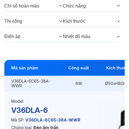
Chỉ số hoàn màu
Chức năng
Góc chiếu:
38°, 24°
Thi công
Kích thước
Thông số Điện & Lắp đặt
Điện áp
Nhiệt độ màu
Công suất:
6W
Kiểu lắp đặt:
Lắp âm
Mã sản phẩm
Công suất
Kích thước
Điều hướng:
Có chỉnh hướng
V36DLA-6C65-38A-
Kích thước
Ø50xH80mm
6W
Ø50xH80m
WWR
Thi công:
Ø45mm
Model
Điện áp:
220VAC, 50Hz
V36DLA-6
Mã SP:
V36DLA-6C65-38A-WWR
Chủng loại:
Đèn âm trần