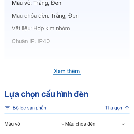
Màu vỏ:
Trắng, Đen
Màu chóa đèn:
Trắng, Đen
Vật liệu:
Hợp kim nhôm
Chuẩn IP:
IP40
Thông số kỹ thuật
Xem thêm
Bóng LED:
OSRAM(GERMANY)
Nhiệt độ màu:
6500K, 4000K, 3500K,
Lựa chọn cấu hình đèn
3000K, 3CCT
Bộ lọc sản phẩm
Thu gọn
Chỉ số hoàn màu:
CRI80, CRI90
Quang thông:
480lm(C), 480lm(N),
Màu vỏ
Màu chóa đèn
420lm(W)