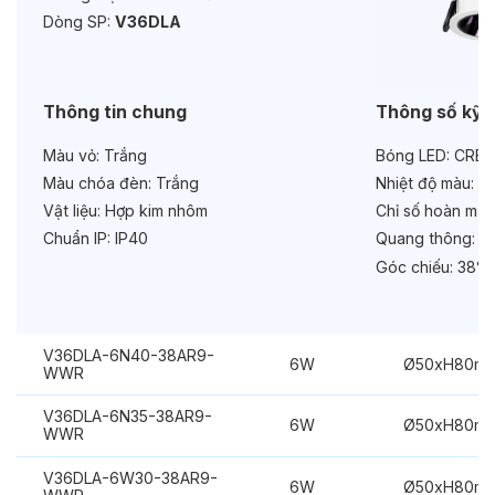
Độ bền & tùy chọn mở rộng
Dòng SP:
V36DLA
Tuổi thọ:
>30000h
Bảo hành:
3 năm
Thông tin chung
Thông số kỹ 
Chức năng:
Dimmer Triac
Màu vỏ:
Trắng
Bóng LED:
CREE
Màu chóa đèn:
Trắng
Nhiệt độ màu:
6
Vật liệu:
Hợp kim nhôm
Chỉ số hoàn màu
Chuẩn IP:
IP40
Quang thông:
48
Góc chiếu:
38°
V36DLA-6N40-38AR9-
6W
Ø50xH80m
WWR
V36DLA-6N35-38AR9-
6W
Ø50xH80m
WWR
V36DLA-6W30-38AR9-
6W
Ø50xH80m