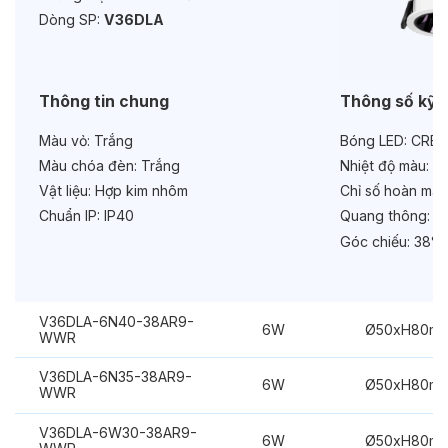
Độ bền & tùy chọn mở rộng
Dòng SP:
V36DLA
Tuổi thọ:
>30000h
Bảo hành:
3 năm
Thông tin chung
Thông số kỹ 
Chức năng:
Dimmer 1-10V
Màu vỏ:
Trắng
Bóng LED:
CREE
Màu chóa đèn:
Trắng
Nhiệt độ màu:
6
Vật liệu:
Hợp kim nhôm
Chỉ số hoàn màu
Chuẩn IP:
IP40
Quang thông:
48
Góc chiếu:
38°
V36DLA-6N40-38AR9-
6W
Ø50xH80m
WWR
V36DLA-6N35-38AR9-
6W
Ø50xH80m
WWR
V36DLA-6W30-38AR9-
6W
Ø50xH80m