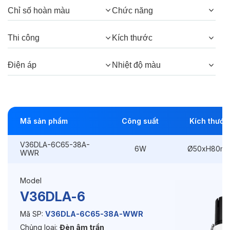
Chỉ số hoàn màu
Chức năng
Góc chiếu:
38°, 24°
Thi công
Kích thước
Thông số Điện & Lắp đặt
Điện áp
Nhiệt độ màu
Công suất:
6W
Kiểu lắp đặt:
Lắp âm
Mã sản phẩm
Công suất
Kích thước
Điều hướng:
Có chỉnh hướng
V36DLA-6C65-38A-
Kích thước
Ø50xH80mm
6W
Ø50xH80m
WWR
Thi công:
Ø45mm
Model
Điện áp:
220VAC, 50Hz
V36DLA-6
Mã SP:
V36DLA-6C65-38A-WWR
Chủng loại:
Đèn âm trần