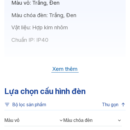
Màu vỏ:
Trắng, Đen
Màu chóa đèn:
Trắng, Đen
Vật liệu:
Hợp kim nhôm
Chuẩn IP:
IP40
Thông số kỹ thuật
Xem thêm
Bóng LED:
OSRAM(GERMANY)
Nhiệt độ màu:
6500K, 4000K, 3500K,
Lựa chọn cấu hình đèn
3000K, 3CCT
Bộ lọc sản phẩm
Thu gọn
Chỉ số hoàn màu:
CRI80, CRI90
Quang thông:
480lm(C), 480lm(N),
Màu vỏ
Màu chóa đèn
420lm(W)