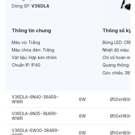
Độ bền & tùy chọn mở rộng
Dòng SP:
V36DLA
Tuổi thọ:
>30000h
Bảo hành:
3 năm
Thông tin chung
Thông số kỹ 
Chức năng:
On/Off
Màu vỏ:
Trắng
Bóng LED:
CREE
Màu chóa đèn:
Trắng
Nhiệt độ màu:
6
Vật liệu:
Hợp kim nhôm
Chỉ số hoàn màu
Chuẩn IP:
IP40
Quang thông:
48
Góc chiếu:
38°
V36DLA-6N40-38AR9-
6W
Ø50xH80m
WWR
V36DLA-6N35-38AR9-
6W
Ø50xH80m
WWR
V36DLA-6W30-38AR9-
6W
Ø50xH80m