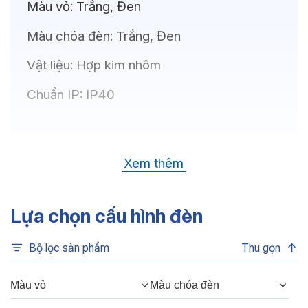
Màu vỏ:
Trắng, Đen
Màu chóa đèn:
Trắng, Đen
Vật liệu:
Hợp kim nhôm
Chuẩn IP:
IP40
Thông số kỹ thuật
Xem thêm
Bóng LED:
OSRAM(GERMANY)
Nhiệt độ màu:
6500K, 4000K, 3500K,
Lựa chọn cấu hình đèn
3000K, 3CCT
Bộ lọc sản phẩm
Thu gọn
Chỉ số hoàn màu:
CRI80, CRI90
Quang thông:
480lm(C), 480lm(N),
Màu vỏ
Màu chóa đèn
420lm(W)