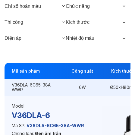
Chỉ số hoàn màu
Chức năng
Góc chiếu:
38°, 24°
Thi công
Kích thước
Thông số Điện & Lắp đặt
Điện áp
Nhiệt độ màu
Công suất:
6W
Kiểu lắp đặt:
Lắp âm
Mã sản phẩm
Công suất
Kích thước
Điều hướng:
Có chỉnh hướng
V36DLA-6C65-38A-
Kích thước
Ø50xH80mm
6W
Ø50xH80m
WWR
Thi công:
Ø45mm
Model
Điện áp:
220VAC, 50Hz
V36DLA-6
Mã SP:
V36DLA-6C65-38A-WWR
Chủng loại:
Đèn âm trần