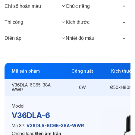
Chỉ số hoàn màu
Chức năng
Góc chiếu:
38°, 24°
Thi công
Kích thước
Thông số Điện & Lắp đặt
Điện áp
Nhiệt độ màu
Công suất:
6W
Kiểu lắp đặt:
Lắp âm
Mã sản phẩm
Công suất
Kích thước
Điều hướng:
Có chỉnh hướng
V36DLA-6C65-38A-
Kích thước
Ø50xH80mm
6W
Ø50xH80m
WWR
Thi công:
Ø45mm
Model
Điện áp:
220VAC, 50Hz
V36DLA-6
Mã SP:
V36DLA-6C65-38A-WWR
Chủng loại:
Đèn âm trần