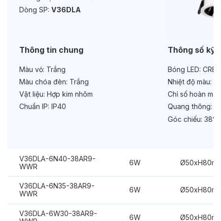
Độ bền & tùy chọn mở rộng
Dòng SP:
V36DLA
Tuổi thọ:
>30000h
Bảo hành:
3 năm
Thông tin chung
Thông số kỹ 
Chức năng:
On/Off
Màu vỏ:
Trắng
Bóng LED:
CREE
Màu chóa đèn:
Trắng
Nhiệt độ màu:
6
Vật liệu:
Hợp kim nhôm
Chỉ số hoàn màu
Chuẩn IP:
IP40
Quang thông:
48
Góc chiếu:
38°
V36DLA-6N40-38AR9-
6W
Ø50xH80m
WWR
V36DLA-6N35-38AR9-
6W
Ø50xH80m
WWR
V36DLA-6W30-38AR9-
6W
Ø50xH80m