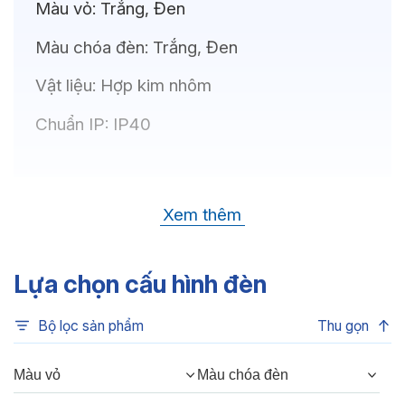
Màu vỏ:
Trắng, Đen
Màu chóa đèn:
Trắng, Đen
Vật liệu:
Hợp kim nhôm
Chuẩn IP:
IP40
Thông số kỹ thuật
Xem thêm
Bóng LED:
OSRAM(GERMANY)
Nhiệt độ màu:
6500K, 4000K, 3500K,
Lựa chọn cấu hình đèn
3000K, 3CCT
Bộ lọc sản phẩm
Thu gọn
Chỉ số hoàn màu:
CRI80, CRI90
Quang thông:
480lm(C), 480lm(N),
Màu vỏ
Màu chóa đèn
420lm(W)